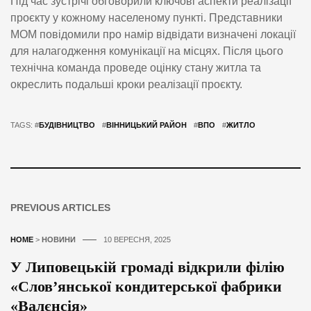
Під час зустрічі обговорили ключові аспекти реалізації
проєкту у кожному населеному пункті. Представники
МОМ повідомили про намір відвідати визначені локації
для налагодження комунікації на місцях. Після цього
технічна команда проведе оцінку стану житла та
окреслить подальші кроки реалізації проєкту.
TAGS: #
БУДІВНИЦТВО
#
ВІННИЦЬКИЙ РАЙОН
#
ВПО
#
ЖИТЛО
PREVIOUS ARTICLES
HOME
>
НОВИНИ
10 ВЕРЕСНЯ, 2025
У Липовецькій громаді відкрили філію
«Слов’янської кондитерської фабрики
«Валєнсія»