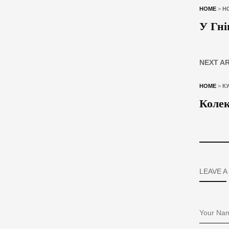
HOME
>
Н
У Гні
NEXT A
HOME
>
К
Колек
LEAVE A