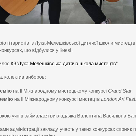
ріо гітаристів із Лука-Мелешківської дитячої школи мистецт
конкурсах, що відбулися у Києві.
мляє
КЗ”Лука-Мелешківська дитяча школа мистецтв”
, колектив виборов:
ремію
на ІІ Міжнародному мистецькому конкурсі
Grand Star
;
премію
на ІІ Міжнародному конкурсі мистецтв
London Art Fest
вкою учнів займалася викладачка Валентина Василівна Ба
ами адміністрації закладу, участь у таких конкурсах сприяє 