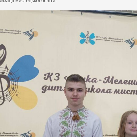
изації мистецької освіти.