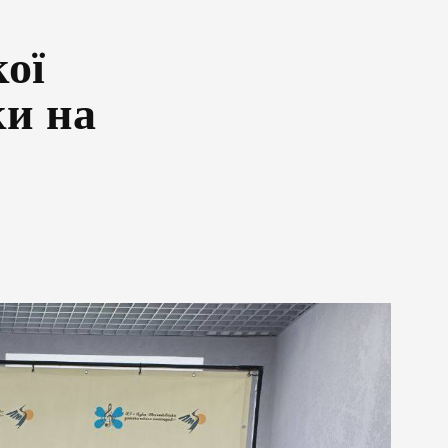
ої
и на