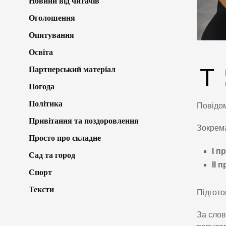
Новини від читачів
Оголошення
Опитування
Освіта
Т
Партнерський матеріал
Погода
Політика
Повідо
Привітання та поздоровлення
Зокрема
Просто про складне
І п
Сад та город
ІІ 
Спорт
Тексти
Підгото
За слов