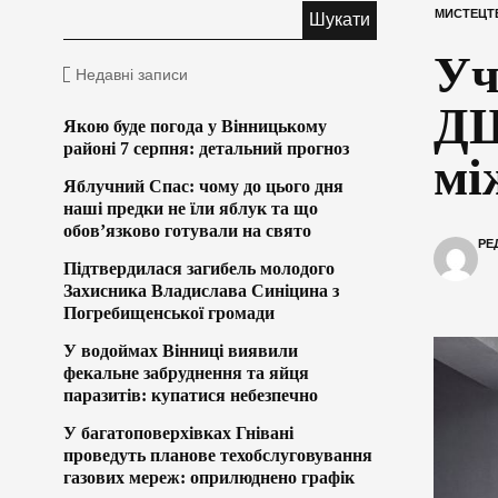
МИСТЕЦТ
Уч
Недавні записи
ДШ
Якою буде погода у Вінницькому
районі 7 серпня: детальний прогноз
мі
Яблучний Спас: чому до цього дня
наші предки не їли яблук та що
обов’язково готували на свято
РЕ
Підтвердилася загибель молодого
Захисника Владислава Синіцина з
Погребищенської громади
У водоймах Вінниці виявили
фекальне забруднення та яйця
паразитів: купатися небезпечно
У багатоповерхівках Гнівані
проведуть планове техобслуговування
газових мереж: оприлюднено графік