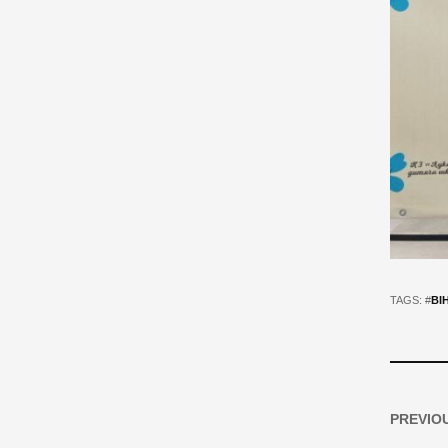
TAGS: #
ВІ
PREVIO