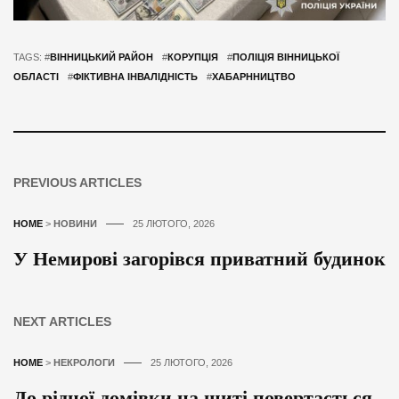
TAGS: #
ВІННИЦЬКИЙ РАЙОН
#
КОРУПЦІЯ
#
ПОЛІЦІЯ ВІННИЦЬКОЇ
ОБЛАСТІ
#
ФІКТИВНА ІНВАЛІДНІСТЬ
#
ХАБАРННИЦТВО
PREVIOUS ARTICLES
HOME
>
НОВИНИ
25 ЛЮТОГО, 2026
У Немирові загорівся приватний будинок
NEXT ARTICLES
HOME
>
НЕКРОЛОГИ
25 ЛЮТОГО, 2026
До рідної домівки на щиті повертається