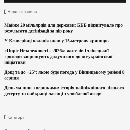
Недавні записи
Майже 20 мільярдів для держави: БЕБ відзвітувало про
результати детінізації за пів року
У Ксаверівці чоловік впав у 15-метрову криницю
«Пиріг Незалежності – 2026»: жителів Іллінецької
громади запрошують долучитися до всеукраїнської
ініціативи
Дощ та до +25°: якою буде погода у Вінницькому районі 8
серпня
День малини з вершками: історія найніжнішого літнього
десерту та найкращі ласощі з улюбленої ягоди
Категорії