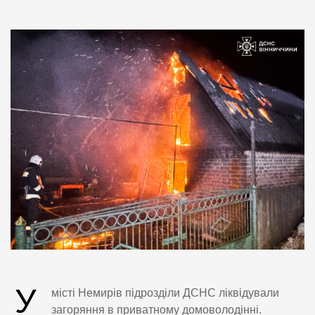
У
місті Немирів підрозділи ДСНС ліквідували
загоряння в приватному домоволодінні.