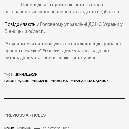
Попередньою причиною пожежі стала
несправність пічного опалення та людська недбалість.
Повідомляють
у Головному управлінні ДСНС України у
Вінницькій області.
Рятувальники наголошують на важливості дотримання
правил пожежної безпеки, адже уважність до цих
питань допомагає зберегти життя та майно.
TAGS: #
ВІННИЦЬКИЙ
РАЙОН
#
ДСНС
#
НЕМИРІВ
#
ПОЖЕЖА
#
ПРИВАТНИЙ БУДИНОК
PREVIOUS ARTICLES
HOME
>
НОВИНИ
25 ЛЮТОГО, 2026