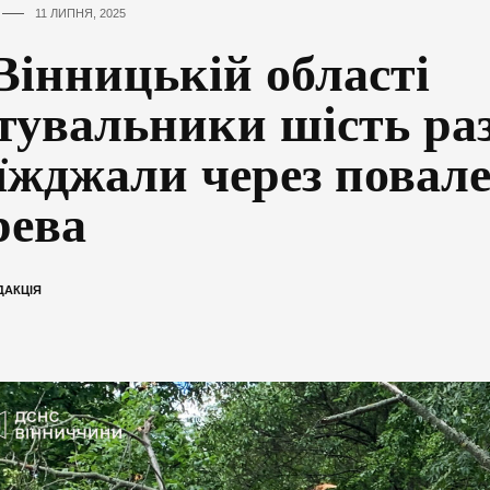
11 ЛИПНЯ, 2025
Вінницькій області
тувальники шість раз
їжджали через повале
рева
ДАКЦІЯ