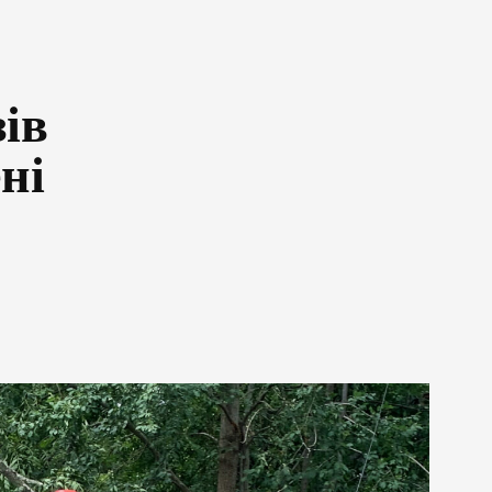
ів
ні