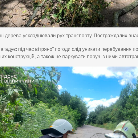
і дерева ускладнювали рух транспорту. Постраждалих внасл
гадує: під час вітряної погоди слід уникати перебування по
их конструкцій, а також не паркувати поруч із ними автотра