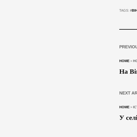
TAGS: #
ВІ
PREVIO
HOME
>
Н
На Ві
NEXT A
HOME
>
ІС
У сел