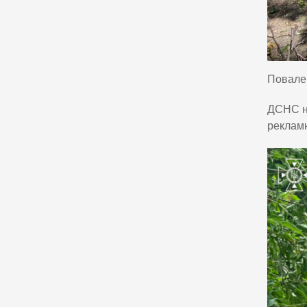
Повален
ДСНС на
рекламн