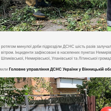
ротягом минулої доби підрозділи ДСНС шість разів залуча
вітром. Інциденти зафіксовані в населених пунктах Немирів
Шпиківської, Немирівської, Уланівської та Літинської громад
мили
Головне управління ДСНС України у Вінницькій об