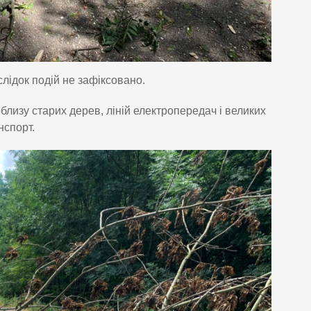
ідок подій не зафіксовано.
близу старих дерев, ліній електропередач і великих
нспорт.