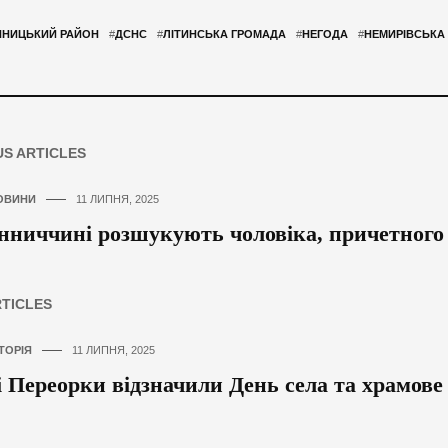
ННИЦЬКИЙ РАЙОН
#
ДСНС
#
ЛІТИНСЬКА ГРОМАДА
#
НЕГОДА
#
НЕМИРІВСЬКА
US ARTICLES
ОВИНИ
11 ЛИПНЯ, 2025
нниччині розшукують чоловіка, причетного
RTICLES
ТОРІЯ
11 ЛИПНЯ, 2025
і Переорки відзначили День села та храмове