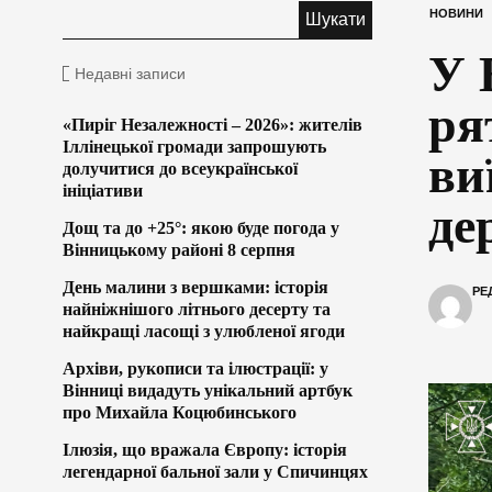
НОВИНИ
У 
Недавні записи
ря
«Пиріг Незалежності – 2026»: жителів
Іллінецької громади запрошують
ви
долучитися до всеукраїнської
ініціативи
де
Дощ та до +25°: якою буде погода у
Вінницькому районі 8 серпня
День малини з вершками: історія
РЕ
найніжнішого літнього десерту та
найкращі ласощі з улюбленої ягоди
Архіви, рукописи та ілюстрації: у
Вінниці видадуть унікальний артбук
про Михайла Коцюбинського
Ілюзія, що вражала Європу: історія
легендарної бальної зали у Спичинцях