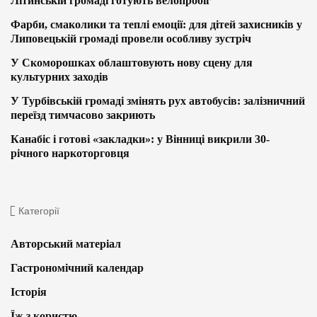
Літинській громаді готують велопробіг
Фарби, смаколики та теплі емоції: для дітей захисників у
Липовецькій громаді провели особливу зустріч
У Скоморошках облаштовують нову сцену для
культурних заходів
У Турбівській громаді змінять рух автобусів: залізничний
переїзд тимчасово закриють
Канабіс і готові «закладки»: у Вінниці викрили 30-
річного наркоторговця
Категорії
Авторський матеріал
Гастрономічний календар
Історія
Їж з користю