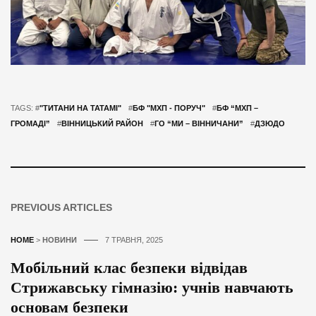
TAGS: #
"ТИТАНИ НА ТАТАМІ"
#
БФ "МХП - ПОРУЧ"
#
БФ “МХП –
ГРОМАДІ”
#
ВІННИЦЬКИЙ РАЙОН
#
ГО “МИ – ВІННИЧАНИ”
#
ДЗЮДО
PREVIOUS ARTICLES
HOME
>
НОВИНИ
7 ТРАВНЯ, 2025
Мобільний клас безпеки відвідав
Стрижавську гімназію: учнів навчають
основам безпеки