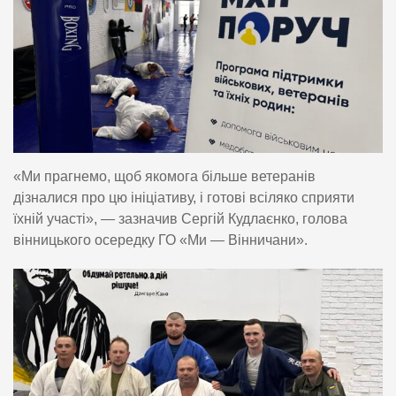
«Ми прагнемо, щоб якомога більше ветеранів
дізналися про цю ініціативу, і готові всіляко сприяти
їхній участі», — зазначив Сергій Кудлаєнко, голова
вінницького осередку ГО «Ми — Вінничани».