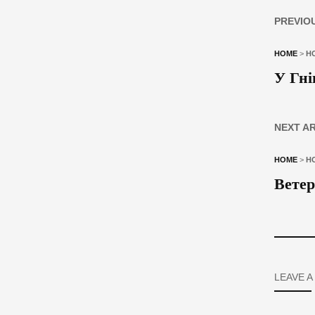
PREVIO
HOME
>
Н
У Гні
NEXT A
HOME
>
Н
Ветер
LEAVE A