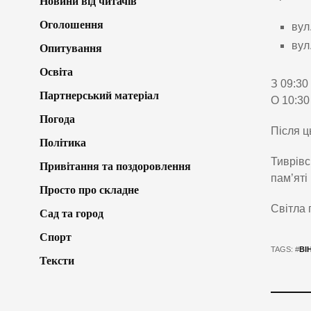
Новини від читачів
Оголошення
вул
вул
Опитування
Освіта
З 09:30
Партнерський матеріал
О 10:30
Погода
Після ц
Політика
Тиврівс
Привітання та поздоровлення
пам’яті
Просто про складне
Світла 
Сад та город
Спорт
TAGS: #
ВІ
Тексти