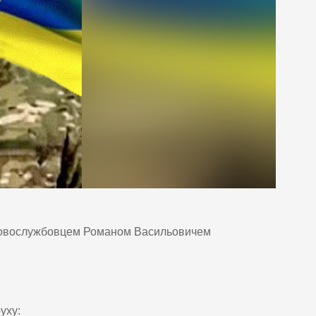
ськовослужбовцем Романом Васильовичем
уху: