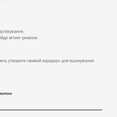
ідспівування.
ойде мітинг-реквієм.
ують утворити «живий коридор» для вшанування
ХОРОНУ