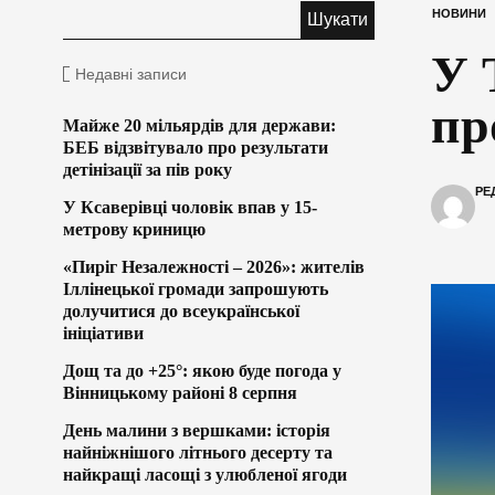
НОВИНИ
У 
Недавні записи
пр
Майже 20 мільярдів для держави:
БЕБ відзвітувало про результати
детінізації за пів року
РЕ
У Ксаверівці чоловік впав у 15-
метрову криницю
«Пиріг Незалежності – 2026»: жителів
Іллінецької громади запрошують
долучитися до всеукраїнської
ініціативи
Дощ та до +25°: якою буде погода у
Вінницькому районі 8 серпня
День малини з вершками: історія
найніжнішого літнього десерту та
найкращі ласощі з улюбленої ягоди