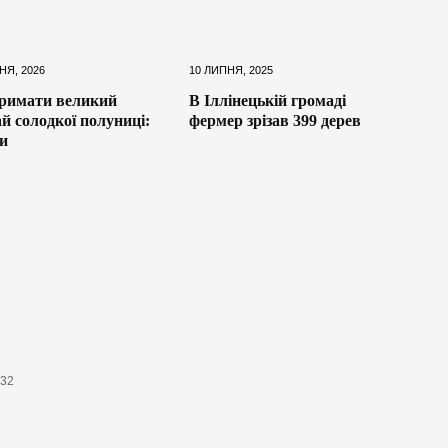
НЯ, 2026
10 ЛИПНЯ, 2025
римати великий
В Іллінецькій громаді
й солодкої полуниці:
фермер зрізав 399 дерев
и
632