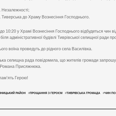
. Незалежності;
. Тиверська до Храму Вознесіння Господнього.
 до 10:20 у Храмі Вознесіння Господнього відбудеться чин в
 біля адміністративної будівлі Тиврівської селищної ради пр
ього воїна проведуть до рідного села Василівка.
ька селищна рада повідомила, що жителів громади запрош
 Романа Присяжнюка.
пам’ять Герою!
ННИЦЬКИЙ РАЙОН
#
ПРОЩАННЯ З ГЕРОЄМ
#
ТИВРІВСЬКА ГРОМАДА
#
ЧИН ПО