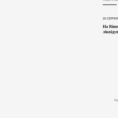
25 СЕРПНЯ
На Вінн
ліквіду
Рі