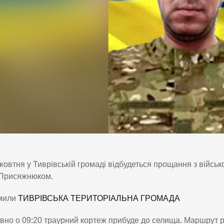
жовтня у Тиврівській громаді відбудеться прощання з вій
Присяжнюком.
мили
ТИВРІВСЬКА ТЕРИТОРІАЛЬНА ГРОМАДА
вно о 09:20 траурний кортеж прибуде до селища. Маршрут р