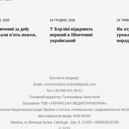
, 2025
24 ГРУДНЯ, 2025
24 ТРАВ
иччині за добу
У Берліні відкриють
Як от
вали п’ять пожеж,
перший в Німеччині
урожа
український
порад
Контакти редакції:
Email: vinnychchyna.online@gmail.com
Тел:+38 098 031 08 61
Головний редактор: Голошивець Анастасія
Засновник: ТОВ «УКРАЇНСЬКА МЕДІАПЛАТФОРМА»
шення Національної ради України з питань телебачення і радіомовлення №1
Ідентифікатор медіа: R40-06397
Україна, м. Вінниця бульв. Свободи , буд. 8, 21005 +380953626765
© 2025