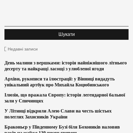
Недавні записи
День малини з вершками: історія найніжнішого літнього
десерту та найкращі ласощі з улюбленої ягоди
Архіви, рукописи та ілюстрації: у Вінниці видадуть
унікальний артбук про Михайла Коцюбинського
Ілюзія, що вражала Європу: історія легендарної бальної
зали у Спичинцях
У Літинці відкрили Алею Слави на честь шістьох
полеглих Захисників України
Браконьєр у Південному Бузі біля Бохоників наловив
раків на майже 130 тисяч гривень