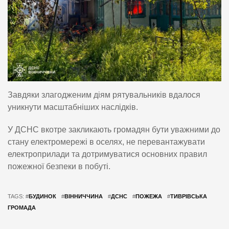
Завдяки злагодженим діям рятувальників вдалося
уникнути масштабніших наслідків.
У ДСНС вкотре закликають громадян бути уважними до
стану електромережі в оселях, не перевантажувати
електроприлади та дотримуватися основних правил
пожежної безпеки в побуті.
TAGS: #
БУДИНОК
#
ВІННИЧЧИНА
#
ДСНС
#
ПОЖЕЖА
#
ТИВРІВСЬКА
ГРОМАДА