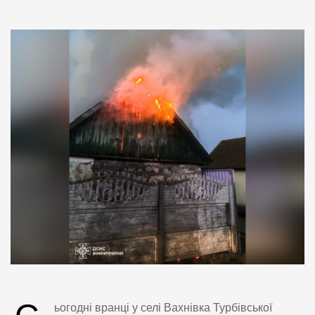
ьогодні вранці у селі Вахнівка Турбівської