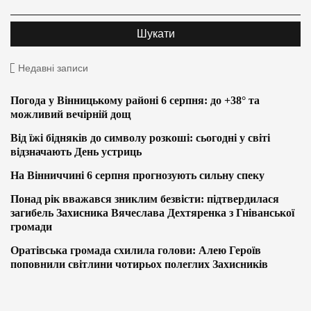
Недавні записи
Погода у Вінницькому районі 6 серпня: до +38° та
можливий вечірній дощ
Від їжі бідняків до символу розкоші: сьогодні у світі
відзначають День устриць
На Вінниччині 6 серпня прогнозують сильну спеку
Понад рік вважався зниклим безвісти: підтвердилася
загибель Захисника Вячеслава Дехтяренка з Гніванської
громади
Оратівська громада схилила голови: Алею Героїв
поповнили світлини чотирьох полеглих Захисників