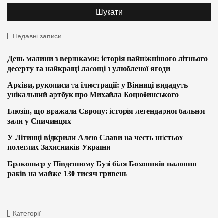
Недавні записи
День малини з вершками: історія найніжнішого літнього
десерту та найкращі ласощі з улюбленої ягоди
Архіви, рукописи та ілюстрації: у Вінниці видадуть
унікальний артбук про Михайла Коцюбинського
Ілюзія, що вражала Європу: історія легендарної бальної
зали у Спичинцях
У Літинці відкрили Алею Слави на честь шістьох
полеглих Захисників України
Браконьєр у Південному Бузі біля Бохоників наловив
раків на майже 130 тисяч гривень
Категорії