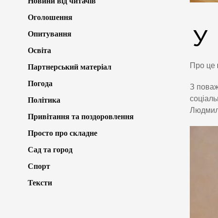
Новини від читачів
Оголошення
У
Опитування
Освіта
Про це
Партнерський матеріал
Погода
З поваж
соціаль
Політика
Людмил
Привітання та поздоровлення
Просто про складне
Сад та город
Спорт
Тексти