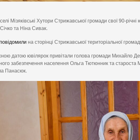
селі Мізяківські Хутори Стрижавської громади свої 90-річні
Січко та Ніна Сивак.
повідомили
на сторінці Стрижавської територіальної громад
ною датою ювілярок привітали голова громади Михайло Демч
ного забезпечення населення Ольга Тютюнник та староста Мі
а Панасюк.