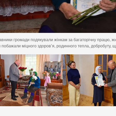
вники громади подякували жінкам за багаторічну працю, жит
м побажали міцного здоров’я, родинного тепла, добробуту, щ