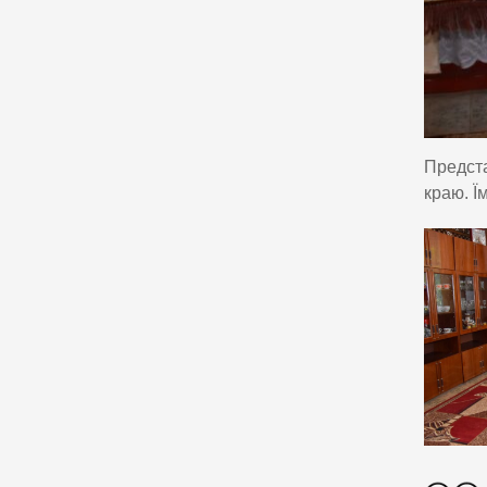
Предста
краю. Ї