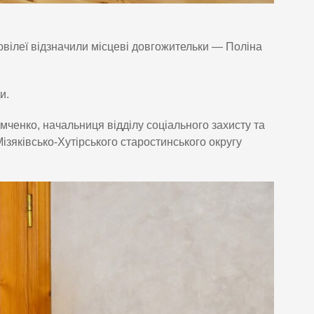
 ювілеї відзначили місцеві довгожительки — Поліна
и.
енко, начальниця відділу соціального захисту та
зяківсько-Хутірського старостинського округу