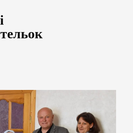
і
ительок