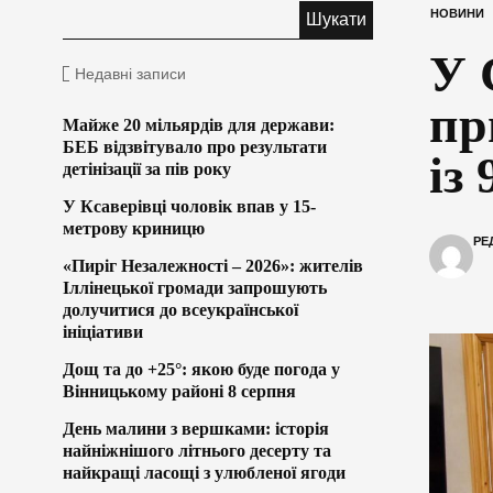
НОВИНИ
У 
Недавні записи
пр
Майже 20 мільярдів для держави:
БЕБ відзвітувало про результати
із
детінізації за пів року
У Ксаверівці чоловік впав у 15-
метрову криницю
РЕ
«Пиріг Незалежності – 2026»: жителів
Іллінецької громади запрошують
долучитися до всеукраїнської
ініціативи
Дощ та до +25°: якою буде погода у
Вінницькому районі 8 серпня
День малини з вершками: історія
найніжнішого літнього десерту та
найкращі ласощі з улюбленої ягоди