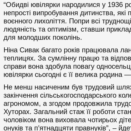
“Обидві ювілярки народилися у 1936 р
непрості випробування дитинства, які 
воєнного лихоліття. Попри всі труднощі
людяність та оптимізм, ставши приклад
для молодших поколінь.
Ніна Сивак багато років працювала лан
теплицях. За сумлінну працю та відпо
справи вона здобула повагу односельц
ювілярки сьогодні є її велика родина —
Не менш насиченим був трудовий шлях 
закінчення сільськогосподарського ко
агрономом, а згодом продовжила трудов
Хуторах. Загальний стаж її роботи стан
чоловіком вона виховала чотирьох діте
онуків та п’ятнадцяти правнуків”, – йд