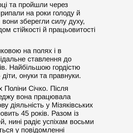
оці та пройшли через
припали на роки голоду й
 вони зберегли силу духу,
ом стійкості й працьовитості
ковою на полях і в
відальне ставлення до
ів. Найбільшою гордістю
 діти, онуки та правнуки.
Поліни Січко. Після
леджу вона працювала
у діяльність у Мізяківських
овить 45 років. Разом із
й, нині радіє успіхам восьми
еться у повідомленні