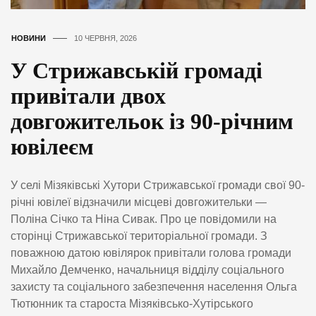
НОВИНИ
10 ЧЕРВНЯ, 2026
У Стрижавській громаді
привітали двох
довгожительок із 90-річним
ювілеєм
У селі Мізяківські Хутори Стрижавської громади свої 90-
річні ювілеї відзначили місцеві довгожительки —
Поліна Січко та Ніна Сивак. Про це повідомили на
сторінці Стрижавської територіальної громади. З
поважною датою ювілярок привітали голова громади
Михайло Демченко, начальниця відділу соціального
захисту та соціального забезпечення населення Ольга
Тютюнник та староста Мізяківсько-Хутірського