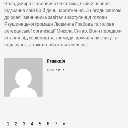
Володимира Павловича Откалюка, який 2 червня
відзначив свій 90-й день народження. З нагоди ювілею
до оселі іменинника завітали заступниця голови
Якушинецької громади Людмила Грабова та голова
ветеранської організації Микола Ситар. Вони передали
вітання від керівництва громади, вручили листівку та
подарунок, а також побажали ювіляру […]
Редакція
4393
POSTS
1
2
3
4
5
6
7
»