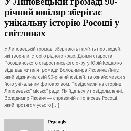
У Липовецькій громаді 90-
річний ювіляр зберігає
унікальну історію Росоші у
світлинах
У Липовецькій громаді зберігають пам’ять про людей,
які творили історію рідного краю. Днями староста
Росошанського старостинського округу Юрій Кошалко
відвідав жителя громади Володимира Яковича Липу,
який відзначив свій 90-річний ювілей, та ознайомився з
його унікальним фотоархівом. Повідомили на сторінці
Липовецької міської ради. Як йдеться у повідолмленні,
Володимир Якович — справжній літописець Росоші,
який протягом усього […]
Редакція
4393
POSTS