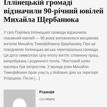
Іллінецькій громаді
відзначили 90-річний ювілей
Михайла Щербанюка
У селі Паріївка Іллінецької громади відзначили
поважний ювілей — 90 років виповнилося місцевому
жителю Михайлу Тимофійовичу Щербанюку. Про це
повідомляє Іллінецька міська територіальна громада.
Ця дата символізує цілу епоху життя, сповнену праці,
випробувань і родинного тепла. “Життєвий шлях
ювіляра був непростим. У молоді роки Михайло
Тимофійович брав участь у бойових діях на території
Угорщини. Після […]
Редакція
4393
POSTS