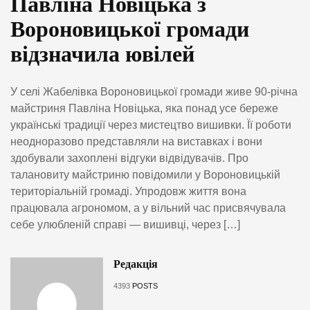
Павліна Новіцька з
Вороновицької громади
відзначила ювілей
У селі Жабелівка Вороновицької громади живе 90-річна
майстриня Павліна Новіцька, яка понад усе береже
українські традиції через мистецтво вишивки. Її роботи
неодноразово представляли на виставках і вони
здобували захоплені відгуки відвідувачів. Про
талановиту майстриню повідомили у Вороновицькій
територіальній громаді. Упродовж життя вона
працювала агрономом, а у вільний час присвячувала
себе улюбленій справі — вишивці, через […]
Редакція
4393
POSTS