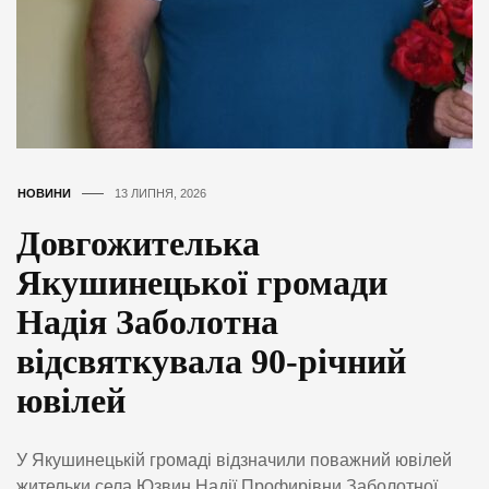
НОВИНИ
13 ЛИПНЯ, 2026
Довгожителька
Якушинецької громади
Надія Заболотна
відсвяткувала 90-річний
ювілей
У Якушинецькій громаді відзначили поважний ювілей
жительки села Юзвин Надії Профирівни Заболотної,