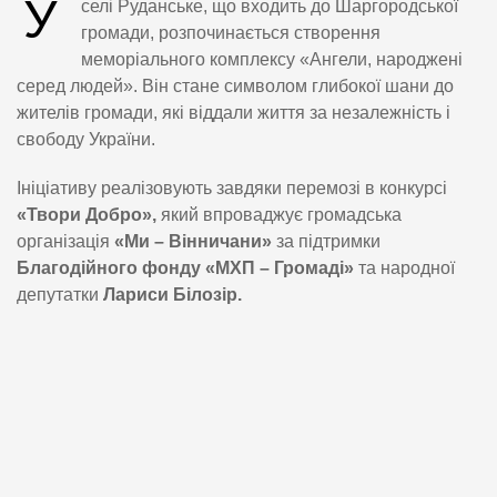
У
селі Руданське, що входить до Шаргородської
громади, розпочинається створення
меморіального комплексу «Ангели, народжені
серед людей». Він стане символом глибокої шани до
жителів громади, які віддали життя за незалежність і
свободу України.
Ініціативу реалізовують завдяки перемозі в конкурсі
«Твори Добро»,
який впроваджує громадська
організація
«Ми – Вінничани»
за підтримки
Благодійного фонду «МХП – Громаді»
та народної
депутатки
Лариси Білозір.