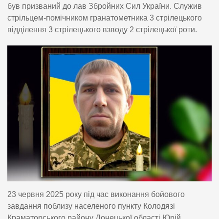
був призваний до лав Збройних Сил України. Служив
стрільцем-помічником гранатометника 3 стрілецького
відділення 3 стрілецького взводу 2 стрілецької роти.
23 червня 2025 року під час виконання бойового
завдання поблизу населеного пункту Колодязі
Краматорського району Донецької області Юрій