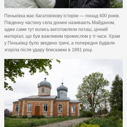
Пеньківка має багатовікову історію — понад 400 років.
Південну частину села донині називають Майданом,
адже саме тут колись виготовляли поташ, цінний
матеріал, що був важливим промислом у ті часи. Храм
у Пеньківці було зведено тричі, а попередня будівля
згоріла після удару блискавки в 1891 році.