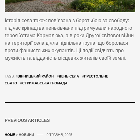
Історія села також пов’язана з боротьбою за свободу:
під час кріпацтва пеньківчани підтримували народного
героя Устима Кармалюка, а в роки Другої світової війни
на території села діяла підпільна група, що боролася
проти фашистських окупантів. Ці події свідчать про
мужність та відданість місцевих жителів своїй землі.
TAGS: #
ВІННИЦЬКИЙ РАЙОН
#
ДЕНЬ СЕЛА
#
ПРЕСТОЛЬНЕ
СВЯТО
#
СТРИЖАВСЬКА ГРОМАДА
PREVIOUS ARTICLES
HOME
>
НОВИНИ
9 ТРАВНЯ, 2025