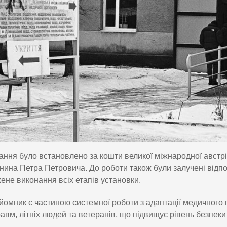
ння було встановлено за кошти великої міжнародної австрій
нина Петра Петровича. До роботи також були залучені відпов
ене виконання всіх етапів установки.
йомник є частиною системної роботи з адаптації медичного п
равм, літніх людей та ветеранів, що підвищує рівень безпеки