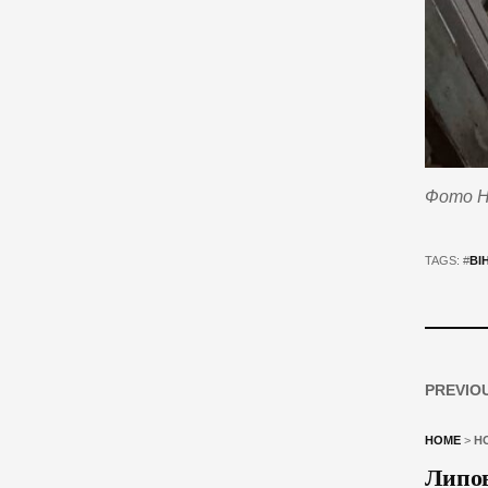
Фото Не
TAGS: #
ВІ
PREVIO
HOME
>
Н
Липов