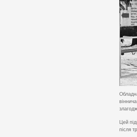
Обладна
віннича
злагодж
Цей під
після т