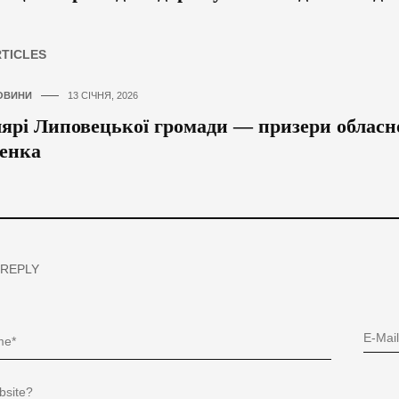
RTICLES
ОВИНИ
13 СІЧНЯ, 2026
рі Липовецької громади — призери обласно
енка
 REPLY