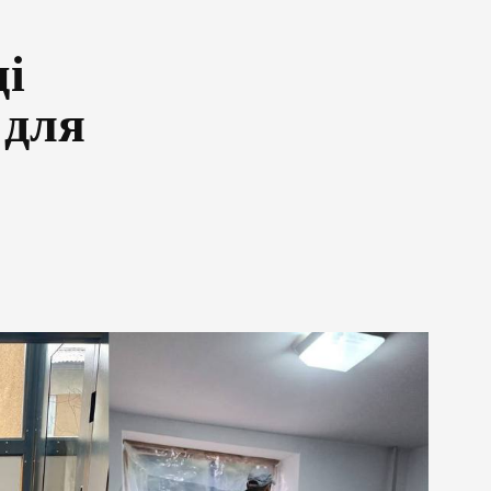
ці
 для