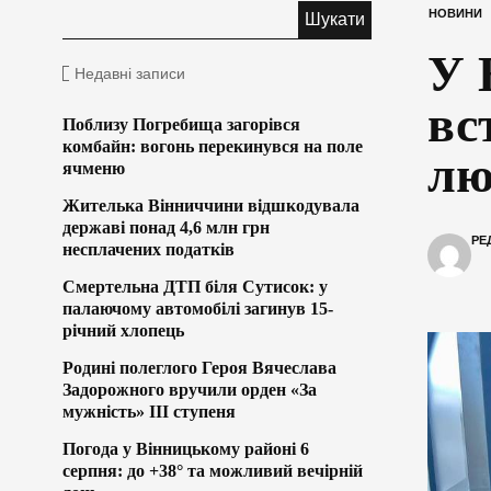
НОВИНИ
У 
Недавні записи
вс
Поблизу Погребища загорівся
комбайн: вогонь перекинувся на поле
лю
ячменю
Жителька Вінниччини відшкодувала
державі понад 4,6 млн грн
РЕ
несплачених податків
Смертельна ДТП біля Сутисок: у
палаючому автомобілі загинув 15-
річний хлопець
Родині полеглого Героя Вячеслава
Задорожного вручили орден «За
мужність» ІІІ ступеня
Погода у Вінницькому районі 6
серпня: до +38° та можливий вечірній