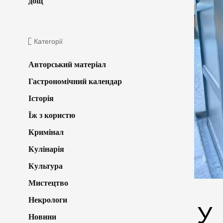
дощ
Категорії
Авторський матеріал
Гастрономічний календар
Історія
Їж з користю
Кримінал
Кулінарія
Культура
Мистецтво
Некрологи
У
Новини