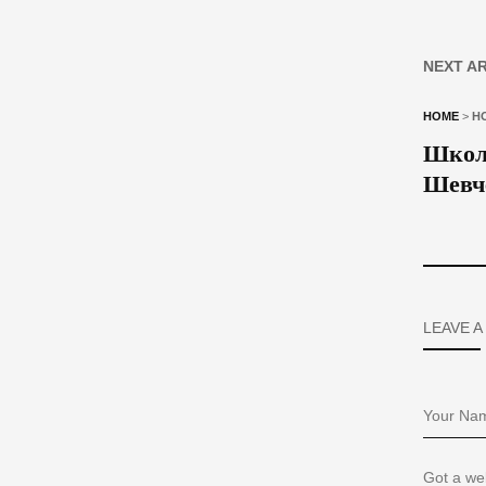
NEXT A
HOME
>
Н
Школя
Шевч
LEAVE A