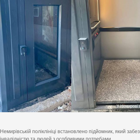
У Немирові 
Немирівській поліклініці встановлено підйомник, який забез
інвалідністю та людей з особливими потребами.