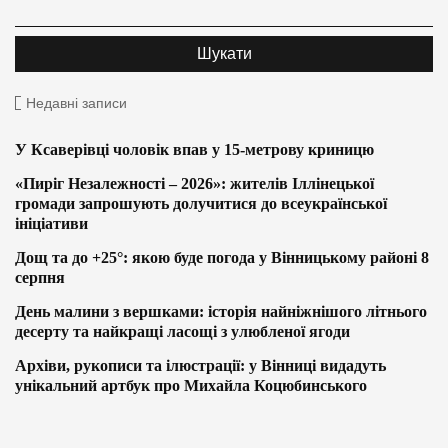
Недавні записи
У Ксаверівці чоловік впав у 15-метрову криницю
«Пиріг Незалежності – 2026»: жителів Іллінецької
громади запрошують долучитися до всеукраїнської
ініціативи
Дощ та до +25°: якою буде погода у Вінницькому районі 8
серпня
День малини з вершками: історія найніжнішого літнього
десерту та найкращі ласощі з улюбленої ягоди
Архіви, рукописи та ілюстрації: у Вінниці видадуть
унікальний артбук про Михайла Коцюбинського