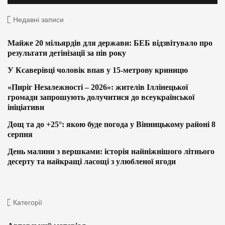
Недавні записи
Майже 20 мільярдів для держави: БЕБ відзвітувало про
результати детінізації за пів року
У Ксаверівці чоловік впав у 15-метрову криницю
«Пиріг Незалежності – 2026»: жителів Іллінецької
громади запрошують долучитися до всеукраїнської
ініціативи
Дощ та до +25°: якою буде погода у Вінницькому районі 8
серпня
День малини з вершками: історія найніжнішого літнього
десерту та найкращі ласощі з улюбленої ягоди
Категорії