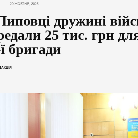
20 ЖОВТНЯ, 2025
Липовці дружині війс
редали 25 тис. грн дл
-ї бригади
ДАКЦІЯ