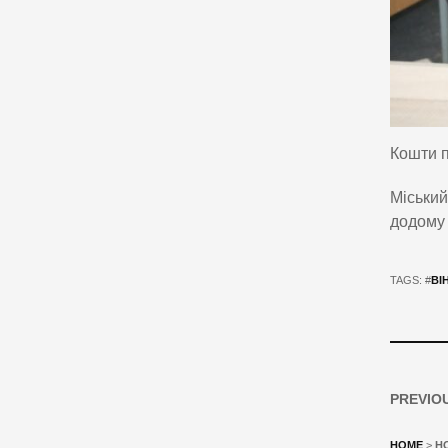
Кошти п
Міський
додому 
TAGS: #
ВІ
PREVIO
HOME
>
Н