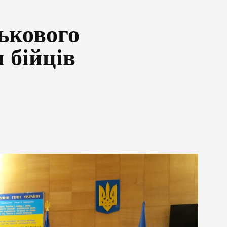
ькового
я бійців