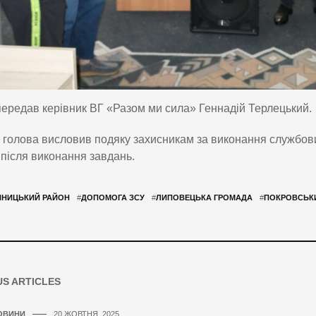
ередав керівник ВГ «Разом ми сила» Геннадій Терлецький.
 голова висловив подяку захисникам за виконання службов
після виконання завдань.
ННИЦЬКИЙ РАЙОН
#
ДОПОМОГА ЗСУ
#
ЛИПОВЕЦЬКА ГРОМАДА
#
ПОКРОВСЬК
US ARTICLES
ОВИНИ
20 ЖОВТНЯ, 2025