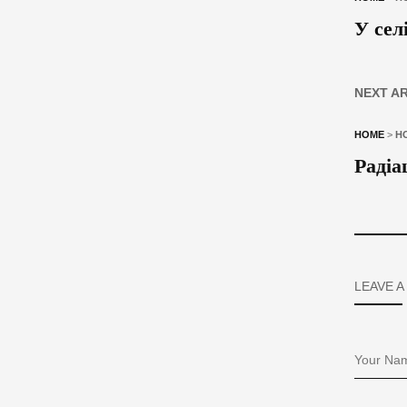
У сел
NEXT A
HOME
>
Н
Радіа
LEAVE A