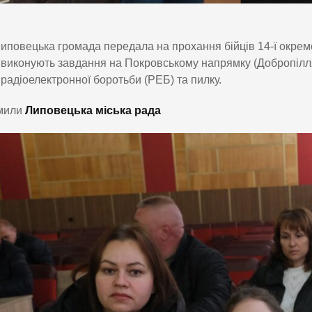
иповецька громада передала на прохання бійців 14-ї окрем
виконують завдання на Покровському напрямку (Добропілля)
радіоелектронної боротьби (РЕБ) та пилку.
мили
Липовецька міська рада