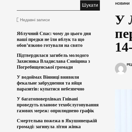
НОВИНИ
У 
Недавні записи
пе
Яблучний Спас: чому до цього дня
наші предки не їли яблук та що
14
обов’язково готували на свято
Підтвердилася загибель молодого
Захисника Владислава Синіцина з
РЕ
Погребищенської громади
У водоймах Вінниці виявили
фекальне забруднення та яйця
паразитів: купатися небезпечно
У багатоповерхівках Гнівані
проведуть планове техобслуговування
газових мереж: оприлюднено графік
Смертельна пожежа в Якушинецькій
громаді: загинула літня жінка