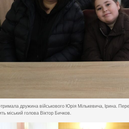
тримала дружина військового Юрія Мількевича, Ірина. Пере
ть міський голова Віктор Бичков.