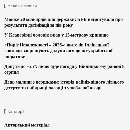
Недавні записи
Майже 20 мільярдів для держави: БЕБ відзвітувало про
результати детінізації за пів року
У Ксаверівці чоловік впав у 15-метрову криницю
«Пиріг Незалежності – 2026»: жителів Іллінецької
громади запрошують долучитися до всеукраїнської
ініціативи
Дощ та до +25°: якою буде погода у Вінницькому районі 8
серпня
День малини з вершками: історія найніжнішого літнього
десерту та найкращі ласощі з улюбленої ягоди
Категорії
Авторський матеріал