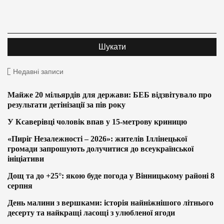
Недавні записи
Майже 20 мільярдів для держави: БЕБ відзвітувало про
результати детінізації за пів року
У Ксаверівці чоловік впав у 15-метрову криницю
«Пиріг Незалежності – 2026»: жителів Іллінецької
громади запрошують долучитися до всеукраїнської
ініціативи
Дощ та до +25°: якою буде погода у Вінницькому районі 8
серпня
День малини з вершками: історія найніжнішого літнього
десерту та найкращі ласощі з улюбленої ягоди