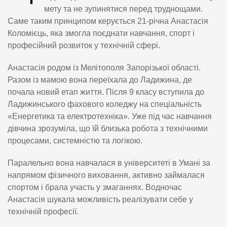
мету та не зупинятися перед труднощами.
Саме таким принципом керується 21-річна Анастасія
Коломієць, яка змогла поєднати навчання, спорт і
професійний розвиток у технічній сфері.
Анастасія родом із Мелітополя Запорізької області.
Разом із мамою вона переїхала до Ладижина, де
почала новий етап життя. Після 9 класу вступила до
Ладижинського фахового коледжу на спеціальність
«Енергетика та електротехніка». Уже під час навчання
дівчина зрозуміла, що їй близька робота з технічними
процесами, системністю та логікою.
Паралельно вона навчалася в університеті в Умані за
напрямом фізичного виховання, активно займалася
спортом і брала участь у змаганнях. Водночас
Анастасія шукала можливість реалізувати себе у
технічній професії.