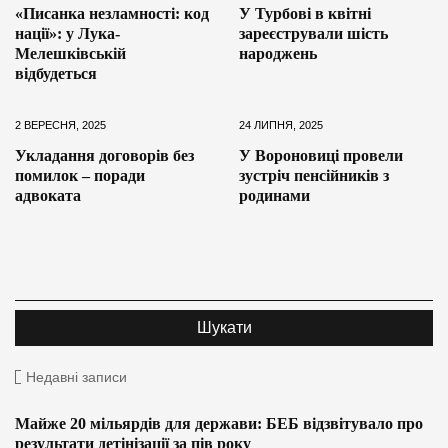
«Писанка незламності: код
У Турбові в квітні
нації»: у Лука-
зареєстрували шість
Мелешківській
народжень
відбудеться
2 ВЕРЕСНЯ, 2025
24 ЛИПНЯ, 2025
Укладання договорів без
У Вороновиці провели
помилок – поради
зустріч пенсійників з
адвоката
родинами
Недавні записи
Майже 20 мільярдів для держави: БЕБ відзвітувало про
результати детінізації за пів року