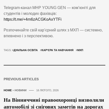
Telegram-канал MHP YOUNG GEN — ком’юніті для
студентів і молодих фахівців:
https://t.me/+4rn6zACGKoAxYTFi
Розпочинайте свій кар’єрний шлях з МХП — системно,
впевнено і з перспективою.
TAGS: #
ДУАЛЬНА ОСВІТА
#
КАР'ЄРА ТА НАВЧАННЯ
#
МХП
PREVIOUS ARTICLES
HOME
>
НОВИНИ
16 ЛЮТОГО, 2026
На Вінниччині правоохоронці визволяли
автомобілі зі снігових заметів на дорогах