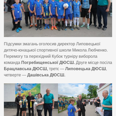
Підсумки змагань оголосив директор Липовецької
дитячо-юнацької спортивної школи Микола Любченко.
Перемогу та перехідний Кубок турніру виборола
команда
Погребищенської ДЮСШ.
Друге місце посіла
Брацлавська ДЮСШ,
третє —
Липовецька ДЮСШ
,
четверте —
Дашівська ДЮСШ.