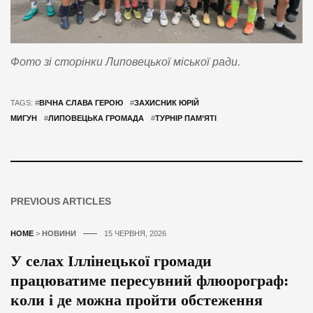
Фото зі сторінки Липовецької міської ради.
TAGS: #
ВІЧНА СЛАВА ГЕРОЮ
#
ЗАХИСНИК ЮРІЙ
МИГУН
#
ЛИПОВЕЦЬКА ГРОМАДА
#
ТУРНІР ПАМ’ЯТІ
PREVIOUS ARTICLES
HOME
>
НОВИНИ
15 ЧЕРВНЯ, 2026
У селах Іллінецької громади
працюватиме пересувний флюорограф:
коли і де можна пройти обстеження