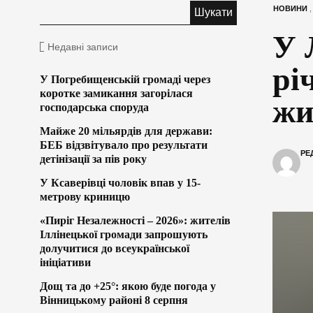
НОВИНИ
У 
Недавні записи
рі
У Погребищенській громаді через
коротке замикання загорілася
жи
господарська споруда
Майже 20 мільярдів для держави:
БЕБ відзвітувало про результати
РЕ
детінізації за пів року
У Ксаверівці чоловік впав у 15-
метрову криницю
«Пиріг Незалежності – 2026»: жителів
Іллінецької громади запрошують
долучитися до всеукраїнської
ініціативи
Дощ та до +25°: якою буде погода у
Вінницькому районі 8 серпня