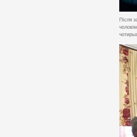
Після з
чоловік
чотирьо