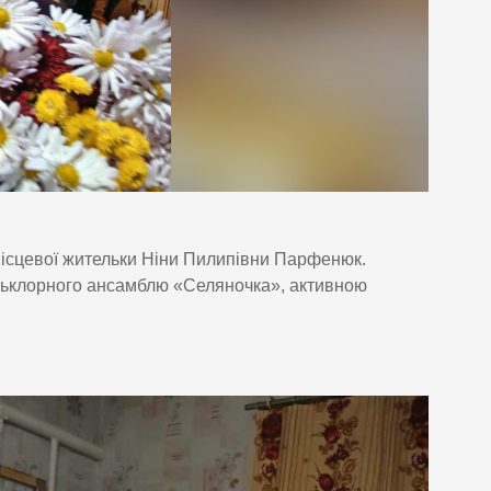
місцевої жительки Ніни Пилипівни Парфенюк.
льклорного ансамблю «Селяночка», активною