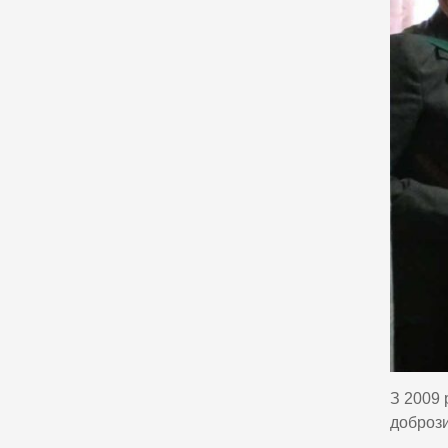
З 2009 
добрози