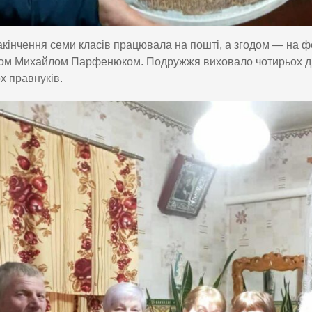
акінчення семи класів працювала на пошті, а згодом — на 
ом Михайлом Парфенюком. Подружжя виховало чотирьох діте
х правнуків.