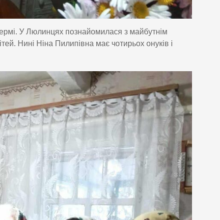
фермі. У Люлинцях познайомилася з майбутнім
й. Нині Ніна Пилипівна має чотирьох онуків і