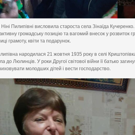
 Ніні Пилипівні висловила староста села Зінаїда Кучеренко.
активну громадську позицію та вагомий внесок у розвиток гр
иці грамоту, квіти та подарунок.
липівна народилася 21 жовтня 1935 року в селі Криштопівка у
ла до Люлинців. У роки Другої світової війни її батько заги
виховувати молодших дітей і вести господарство.