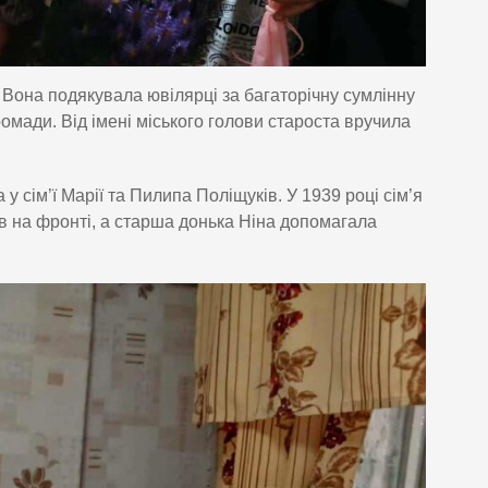
 Вона подякувала ювілярці за багаторічну сумлінну
омади. Від імені міського голови староста вручила
 сім’ї Марії та Пилипа Поліщуків. У 1939 році сім’я
нув на фронті, а старша донька Ніна допомагала