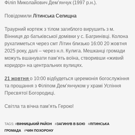
Філіп Миколайович Дем’янчук (1997 р.н.).
Повідомили
Літинська Селищна
Траурний кортеж з тілом загиблого вирушить з м.
Вінниця до батьківської домівки у с. Багринівці. Колона
рухатиметься через смт Літин близько 16:00 20 жовтня
2025 року, далі – через н.п. Кулига. Мешканці громади
можуть вшанувати пам’ять воїна, створивши «живий
коридор» на центральних вулицях.
21 жовтня
о 10:00 відбудеться церемонія богослужіння
та прощання з Філіпом Дем’янчуком у храмі Успіння
Пресвятої Богородиці.
Світла та вічна пам’ять Герою!
TAGS: #
ВІННИЦЬКИЙ РАЙОН
#
ЗАГИНУВ В БОЮ
#
ЛІТИНСЬКА
ГРОМАДА
#
ЧИН ПОХОРОНУ