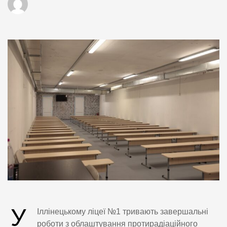
У
Іллінецькому ліцеї №1 тривають завершальні
роботи з облаштування протирадіаційного