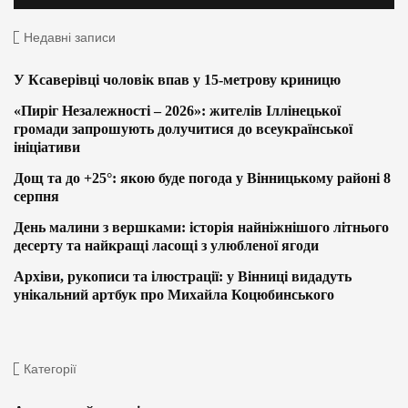
Недавні записи
У Ксаверівці чоловік впав у 15-метрову криницю
«Пиріг Незалежності – 2026»: жителів Іллінецької
громади запрошують долучитися до всеукраїнської
ініціативи
Дощ та до +25°: якою буде погода у Вінницькому районі 8
серпня
День малини з вершками: історія найніжнішого літнього
десерту та найкращі ласощі з улюбленої ягоди
Архіви, рукописи та ілюстрації: у Вінниці видадуть
унікальний артбук про Михайла Коцюбинського
Категорії