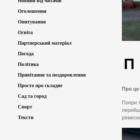
Новини від читачів
Оголошення
Опитування
Освіта
Партнерський матеріал
Погода
П
Політика
Привітання та поздоровлення
Просто про складне
Про ц
Сад та город
Попри т
Спорт
перейшл
Тексти
ремесел