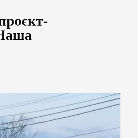
 проєкт-
«Наша