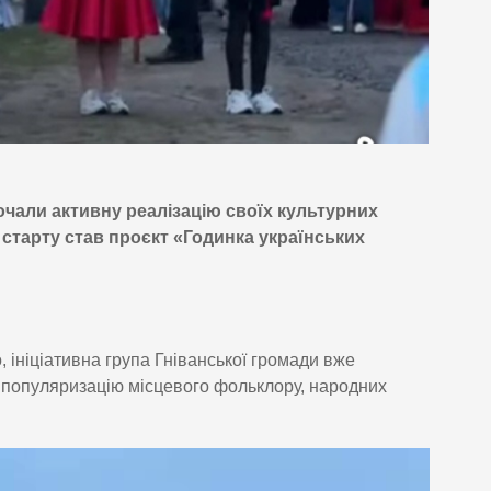
чали активну реалізацію своїх культурних
 старту став проєкт «Годинка українських
 ініціативна група Гніванської громади вже
 популяризацію місцевого фольклору, народних