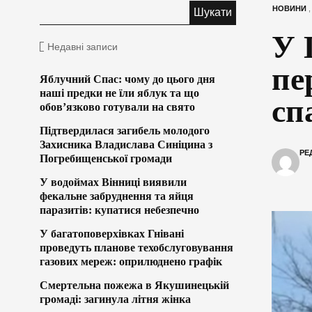
НОВИНИ
У 
Недавні записи
пе
Яблучний Спас: чому до цього дня
наші предки не їли яблук та що
сп
обов’язково готували на свято
Підтвердилася загибель молодого
Захисника Владислава Синіцина з
РЕ
Погребищенської громади
У водоймах Вінниці виявили
фекальне забруднення та яйця
паразитів: купатися небезпечно
У багатоповерхівках Гнівані
проведуть планове техобслуговування
газових мереж: оприлюднено графік
Смертельна пожежа в Якушинецькій
громаді: загинула літня жінка