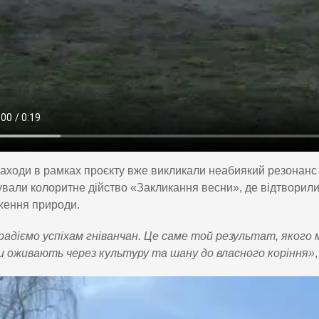
аходи в рамках проєкту вже викликали неабиякий резонанс 
ували колоритне дійство «Закликання весни», де відтворили
ження природи.
адіємо успіхам гніванчан. Це саме той результат, якого 
 оживають через культуру та шану до власного коріння»