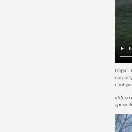
Перші з
організ
пробуд
«Щиро р
громади