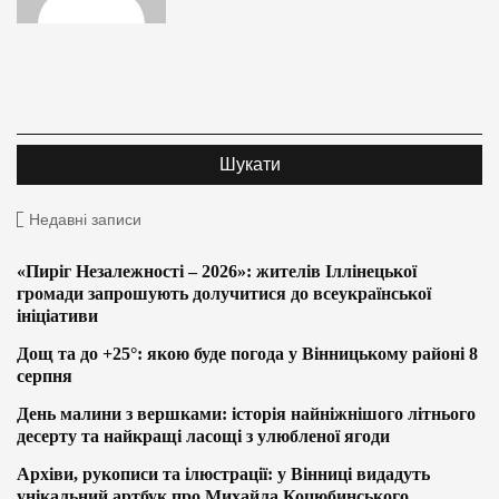
Недавні записи
«Пиріг Незалежності – 2026»: жителів Іллінецької
громади запрошують долучитися до всеукраїнської
ініціативи
Дощ та до +25°: якою буде погода у Вінницькому районі 8
серпня
День малини з вершками: історія найніжнішого літнього
десерту та найкращі ласощі з улюбленої ягоди
Архіви, рукописи та ілюстрації: у Вінниці видадуть
унікальний артбук про Михайла Коцюбинського