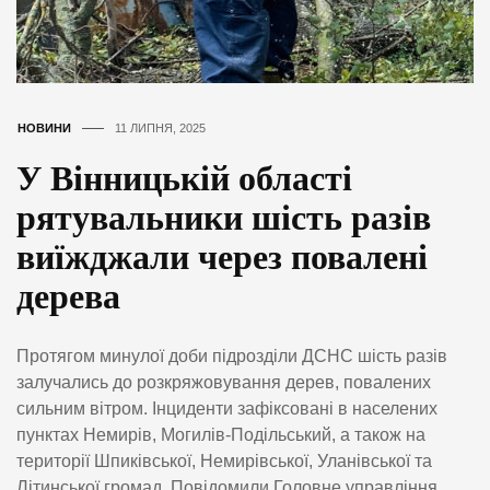
НОВИНИ
11 ЛИПНЯ, 2025
У Вінницькій області
рятувальники шість разів
виїжджали через повалені
дерева
Протягом минулої доби підрозділи ДСНС шість разів
залучались до розкряжовування дерев, повалених
сильним вітром. Інциденти зафіксовані в населених
пунктах Немирів, Могилів-Подільський, а також на
території Шпиківської, Немирівської, Уланівської та
Літинської громад. Повідомили Головне управління