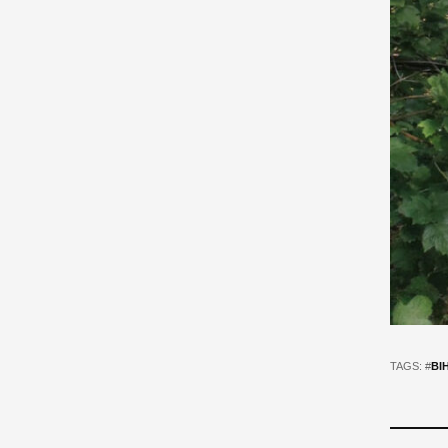
TAGS: #
ВІ