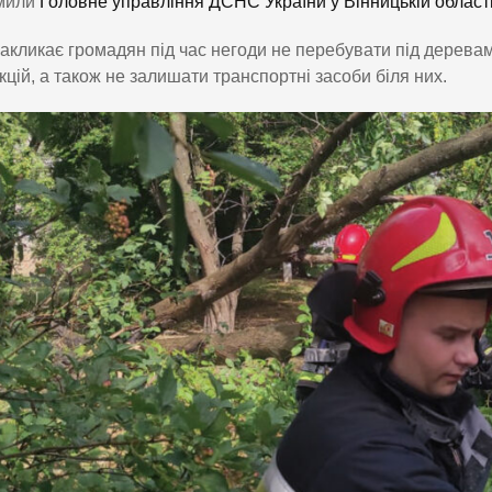
мили
Головне управління ДСНС України у Вінницькій област
кликає громадян під час негоди не перебувати під деревам
кцій, а також не залишати транспортні засоби біля них.