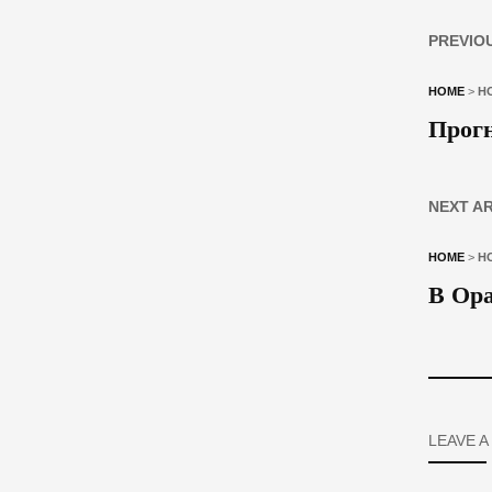
PREVIO
HOME
>
Н
Прогн
NEXT A
HOME
>
Н
В Ора
LEAVE A