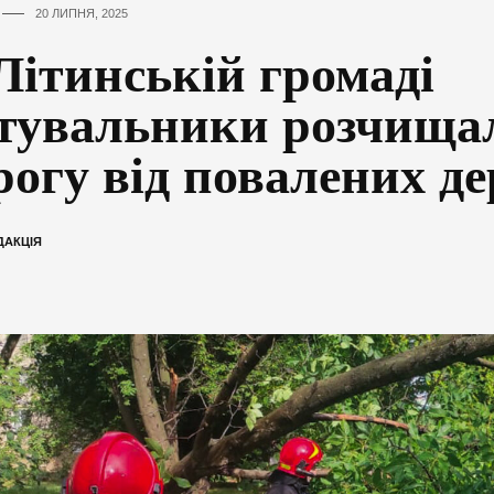
20 ЛИПНЯ, 2025
Літинській громаді
тувальники розчища
рогу від повалених де
ДАКЦІЯ