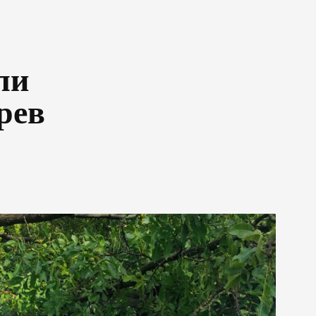
ли
рев