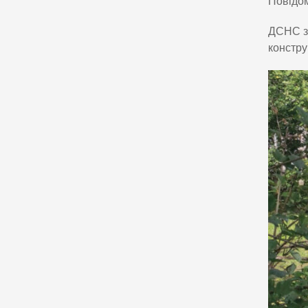
Повідо
ДСНС за
констру