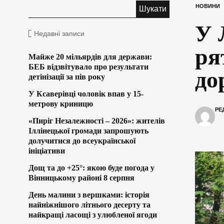
НОВИНИ
У 
Недавні записи
ря
Майже 20 мільярдів для держави:
БЕБ відзвітувало про результати
до
детінізації за пів року
У Ксаверівці чоловік впав у 15-
метрову криницю
РЕ
«Пиріг Незалежності – 2026»: жителів
Іллінецької громади запрошують
долучитися до всеукраїнської
ініціативи
Дощ та до +25°: якою буде погода у
Вінницькому районі 8 серпня
День малини з вершками: історія
найніжнішого літнього десерту та
найкращі ласощі з улюбленої ягоди