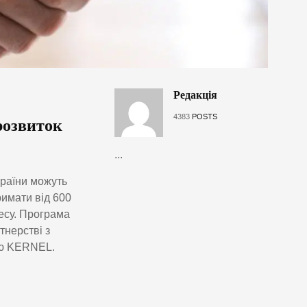
Редакція
4383
POSTS
розвиток
...
країни можуть
римати від 600
есу. Програма
тнерстві з
єю KERNEL.