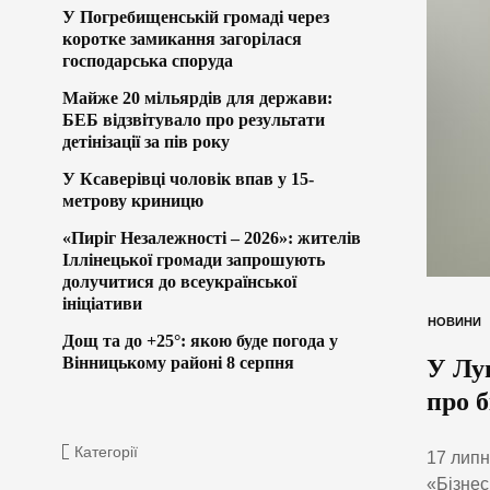
У Погребищенській громаді через
коротке замикання загорілася
господарська споруда
Майже 20 мільярдів для держави:
БЕБ відзвітувало про результати
детінізації за пів року
У Ксаверівці чоловік впав у 15-
метрову криницю
«Пиріг Незалежності – 2026»: жителів
Іллінецької громади запрошують
долучитися до всеукраїнської
ініціативи
НОВИНИ
Дощ та до +25°: якою буде погода у
Вінницькому районі 8 серпня
У Лу
про б
Категорії
17 липн
«Бізнес