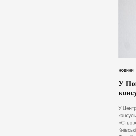
НОВИНИ
У По
конс
У Центр
консуль
«Створе
Київськ