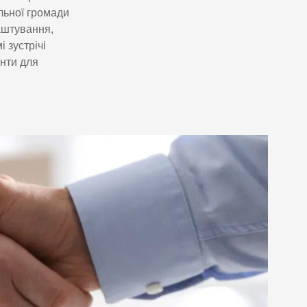
льної громади
аштування,
 зустрічі
енти для