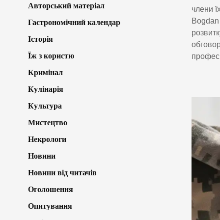
Авторський матеріал
члени ї
Bogdan 
Гастрономічний календар
розвитк
Історія
обговор
Їж з користю
професі
Кримінал
Кулінарія
Культура
Мистецтво
Некрологи
Новини
Новини від читачів
Оголошення
Опитування