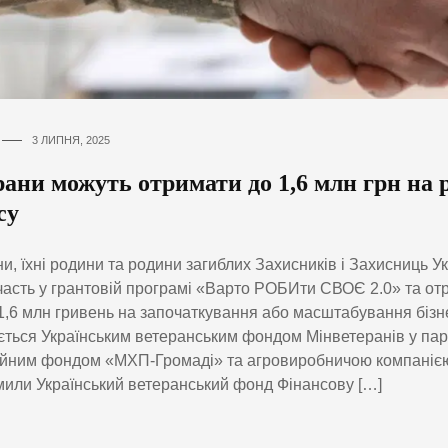
3 ЛИПНЯ, 2025
рани можуть отримати до 1,6 млн грн на 
су
и, їхні родини та родини загиблих Захисників і Захисниць У
часть у грантовій програмі «Варто РОБИти СВОЄ 2.0» та от
 1,6 млн гривень на започаткування або масштабування бізн
ється Українським ветеранським фондом Мінветеранів у пар
ійним фондом «МХП-Громаді» та агровиробничою компані
или Український ветеранський фонд Фінансову […]