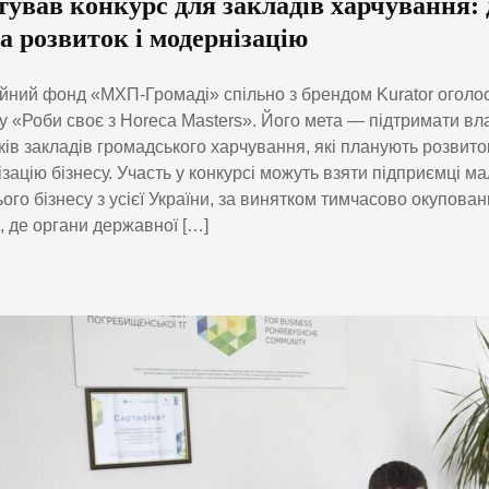
ував конкурс для закладів харчування: 
а розвиток і модернізацію
йний фонд «МХП-Громаді» спільно з брендом Kurator оголос
у «Роби своє з Horeca Masters». Його мета — підтримати вла
ків закладів громадського харчування, які планують розвиток
зацію бізнесу. Участь у конкурсі можуть взяти підприємці ма
ого бізнесу з усієї України, за винятком тимчасово окупован
, де органи державної […]