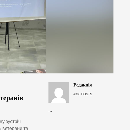
Редакція
4383
POSTS
теранів
...
у зустріч
ь ветерани та