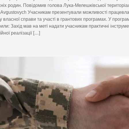
хніх родин. Повідомив голова Лука-Мелешківської територіа
Avgustovych Учасникам презентували можливості працевл
у власної справи та участі в грантових програмах. У програмі
или: Захід мав на меті надати учасникам практичні інструм
йної реалізації […]