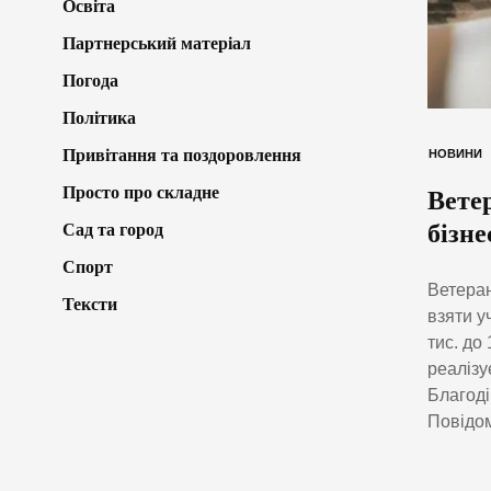
Освіта
Партнерський матеріал
Погода
Політика
Привітання та поздоровлення
НОВИНИ
Просто про складне
Вете
бізне
Сад та город
Спорт
Ветеран
Тексти
взяти у
тис. до
реалізу
Благод
Повідом