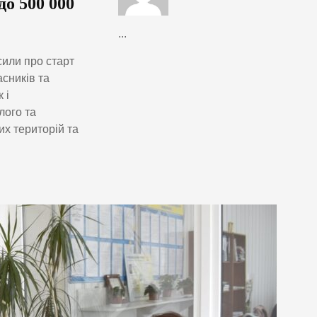
до 500 000
...
или про старт
сників та
 і
лого та
их територій та