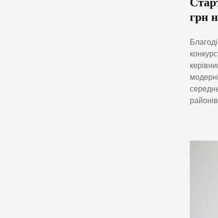
Старт
грн н
Благоді
конкурс
керівни
модерні
середнь
районів