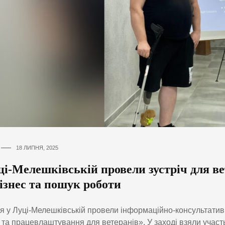
18 ЛИПНЯ, 2025
ці-Мелешківській провели зустріч для ве
ізнес та пошук роботи
я у Луці-Мелешківській провели інформаційно-консультативн
 та працевлаштування для ветеранів». У заході взяли участ