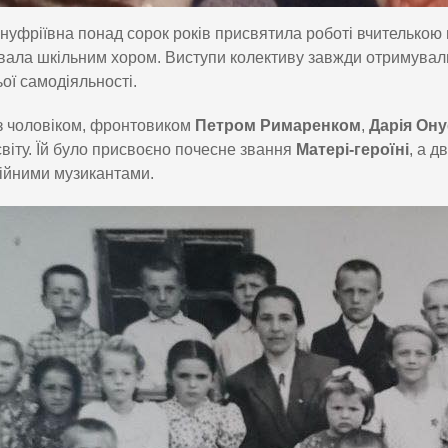
нуфріївна понад сорок років присвятила роботі вчителькою
вала шкільним хором. Виступи колективу завжди отримували 
ої самодіяльності.
з чоловіком, фронтовиком
Петром Римаренком
,
Дарія Ону
віту. Їй було присвоєно почесне звання
Матері-героїні
, а д
ійними музикантами.