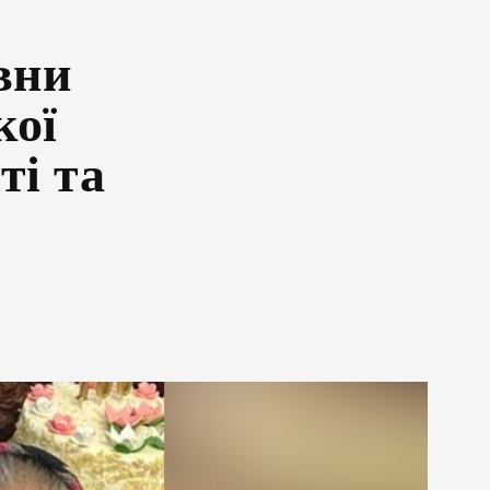
вни
кої
ті та