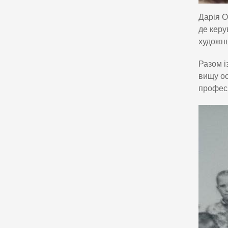
Дарія О
де керу
художнь
Разом і
вищу ос
профес