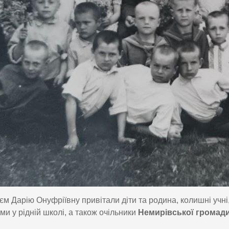
єм Дарію Онуфріївну привітали діти та родина, колишні учні
ми у рідній школі, а також очільники
Немирівської громад