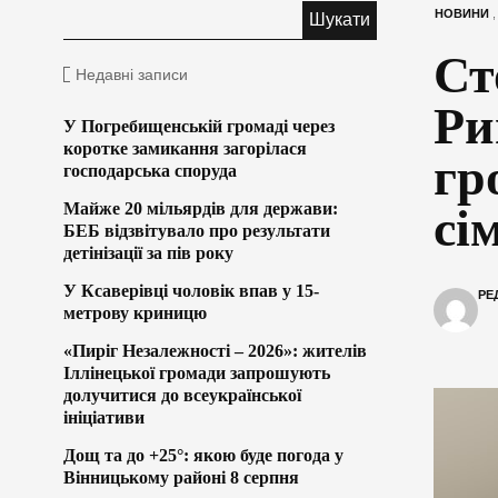
НОВИНИ
Ст
Недавні записи
Ри
У Погребищенській громаді через
коротке замикання загорілася
гр
господарська споруда
Майже 20 мільярдів для держави:
сі
БЕБ відзвітувало про результати
детінізації за пів року
У Ксаверівці чоловік впав у 15-
РЕ
метрову криницю
«Пиріг Незалежності – 2026»: жителів
Іллінецької громади запрошують
долучитися до всеукраїнської
ініціативи
Дощ та до +25°: якою буде погода у
Вінницькому районі 8 серпня