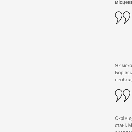
місцев
Як можл
Борівсь
необхід
Окрім д
стані. 