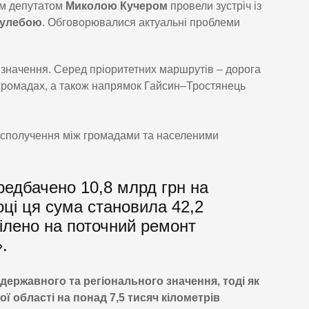
им депутатом
Миколою Кучером
провели зустріч із
Кулебою
. Обговорювалися актуальні проблеми
 значення. Серед пріоритетних маршрутів – дорога
 громадах, а також напрямок Гайсин–Тростянець
я сполучення між громадами та населеними
редбачено 10,8 млрд грн на
оці ця сума становила 42,2
ділено на поточний ремонт
.
державного та регіонального значення, тоді як
ї області на понад 7,5 тисяч кілометрів