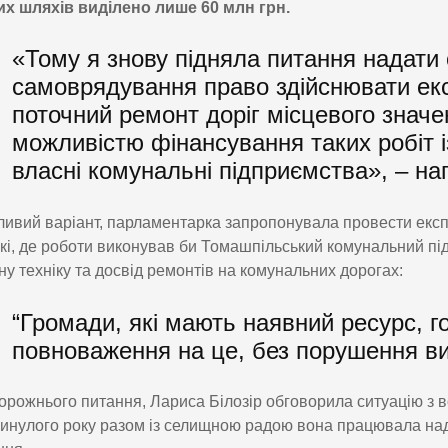
их шляхів виділено лише 60 млн грн.
«Тому я знову підняла питання надати
самоврядування право здійснювати ек
поточний ремонт доріг місцевого значе
можливістю фінансування таких робіт 
власні комунальні підприємства», – на
ивий варіант, парламентарка запропонувала провести екс
кі, де роботи виконував би Томашпільський комунальний під
ну техніку та досвід ремонтів на комунальних дорогах:
“Громади, які мають наявний ресурс, го
повноваження на це, без порушення ви
орожнього питання, Лариса Білозір обговорила ситуацію з 
Минулого року разом із селищною радою вона працювала на