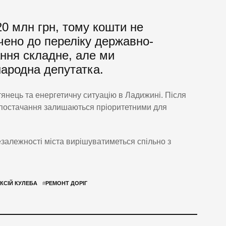
20 млн грн, тому кошти не
ючено до переліку державно-
ання складне, але ми
народна депутатка.
тянець та енергетичну ситуацію в Ладижині. Після
ропостачання залишаються пріоритетними для
залежності міста вирішуватиметься спільно з
КСІЙ КУЛЕБА
#
РЕМОНТ ДОРІГ