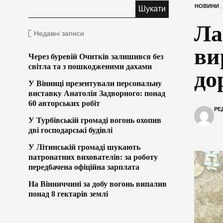
НОВИНИ
Ла
Недавні записи
ви
Через буревій Очитків залишився без
світла та з пошкодженими дахами
до
У Вінниці презентували персональну
виставку Анатолія Задворного: понад
60 авторських робіт
РЕ
У Турбівській громаді вогонь охопив
дві господарські будівлі
У Літинській громаді шукають
патронатних вихователів: за роботу
передбачена офіційна зарплата
На Вінниччині за добу вогонь випалив
понад 8 гектарів землі