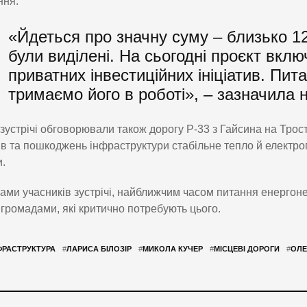
ння.
«Йдеться про значну суму – близько 1
були виділені. На сьогодні проєкт вкл
приватних інвестиційних ініціатив. Пит
тримаємо його в роботі», – зазначила 
 зустрічі обговорювали також дорогу Р-33 з Гайсина на Трос
ів та пошкоджень інфраструктури стабільне тепло й елект
.
ами учасників зустрічі, найближчим часом питання енергоне
громадами, які критично потребують цього.
ФРАСТРУКТУРА
#
ЛАРИСА БІЛОЗІР
#
МИКОЛА КУЧЕР
#
МІСЦЕВІ ДОРОГИ
#
ОЛЕ