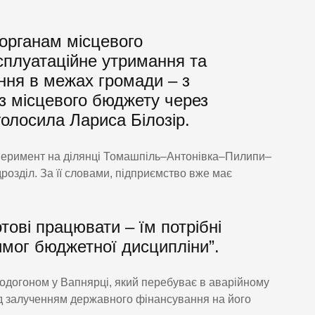
 органам місцевого
сплуатаційне утримання та
ння в межах громади – з
із місцевого бюджету через
голосила Лариса Білозір.
перимент на ділянці Томашпіль–Антонівка–Пилипи–
розділ. За її словами, підприємство вже має
тові працювати – їм потрібні
мог бюджетної дисципліни”.
водогоном у Вапнярці, який перебуває в аварійному
д залученням державного фінансування на його