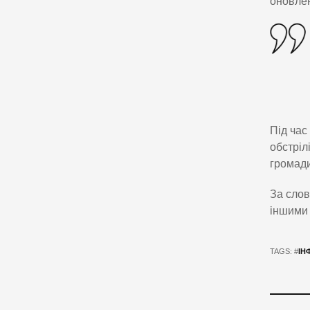
оновле
Під час
обстріл
громади
За слов
іншими 
TAGS: #
ІН