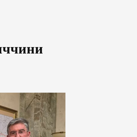
иччини