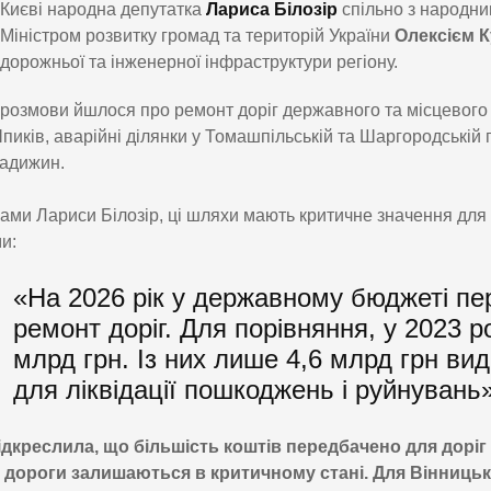
Києві народна депутатка
Лариса Білозір
спільно з народн
Міністром розвитку громад та територій України
Олексієм 
дорожньої та інженерної інфраструктури регіону.
 розмови йшлося про ремонт доріг державного та місцевого
пиків, аварійні ділянки у Томашпільській та Шаргородській
адижин.
ами Лариси Білозір, ці шляхи мають критичне значення дл
и:
«На 2026 рік у державному бюджеті пе
ремонт доріг. Для порівняння, у 2023 р
млрд грн. Із них лише 4,6 млрд грн ви
для ліквідації пошкоджень і руйнувань»
ідкреслила, що більшість коштів передбачено для доріг 
 дороги залишаються в критичному стані. Для Вінницько