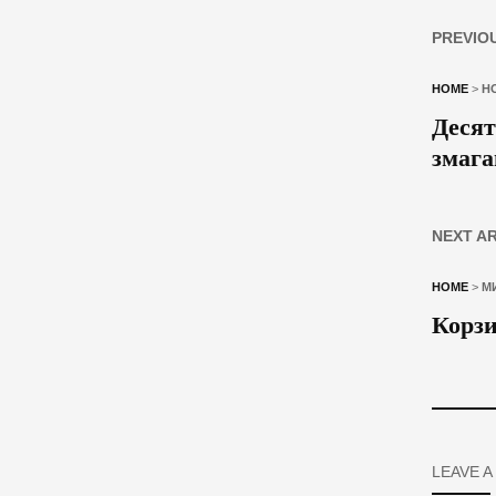
PREVIO
HOME
>
Н
Десят
змага
NEXT A
HOME
>
М
Корзи
LEAVE A