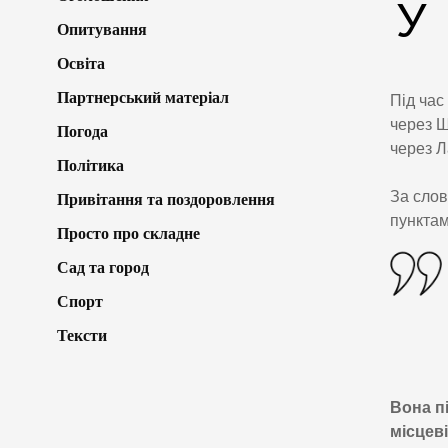
У
Опитування
Освіта
Партнерський матеріал
Під час
через Ш
Погода
через Л
Політика
За слов
Привітання та поздоровлення
пунктам
Просто про складне
Сад та город
Спорт
Тексти
Вона п
місцеві