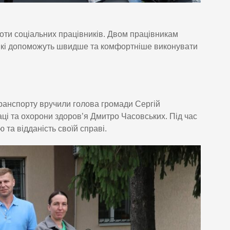
ти соціальних працівників. Двом працівникам
 які допоможуть швидше та комфортніше виконувати
 транспорту вручили голова громади Сергій
аці та охорони здоров’я Дмитро Часовських. Під час
та відданість своїй справі.