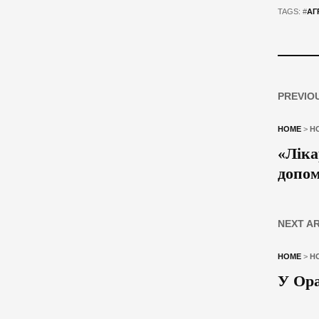
TAGS: #
АГ
PREVIO
HOME
>
Н
«Ліка
допом
NEXT A
HOME
>
Н
У Ора