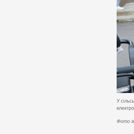
У сільс
електро
Фото зі