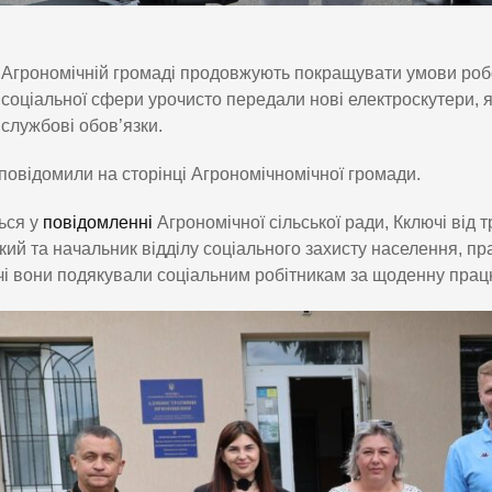
Агрономічній громаді продовжують покращувати умови робо
соціальної сфери урочисто передали нові електроскутери,
службові обов’язки.
повідомили на сторінці Агрономічномічної громади.
ься у
повідомленні
Агрономічної сільської ради, Кключі від
кий та начальник відділу соціального захисту населення, пр
і вони подякували соціальним робітникам за щоденну працю 