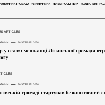
РОНОМІЧНА ГРОМАДА
#
ВІННИЧЧИНА
#
ЕЛЕКТРОСКУТЕРИ
#
СОЦІАЛЬНІ ПРАЦ
US ARTICLES
ОВИНИ
16 ЧЕРВНЯ, 2026
р у село»: мешканці Літинської громади о
огу
RTICLES
ОВИНИ
16 ЧЕРВНЯ, 2026
тівській громаді стартував безкоштовний с