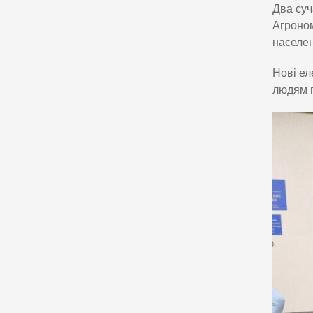
Два суч
Агроном
населен
Нові ел
людям п