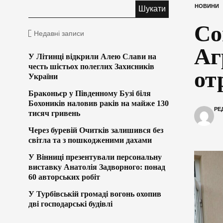
НОВИНИ
Со
Недавні записи
Аг
У Літинці відкрили Алею Слави на
честь шістьох полеглих Захисників
от
України
Браконьєр у Південному Бузі біля
Бохоників наловив раків на майже 130
РЕ
тисяч гривень
Через буревій Очитків залишився без
світла та з пошкодженими дахами
У Вінниці презентували персональну
виставку Анатолія Задворного: понад
60 авторських робіт
У Турбівській громаді вогонь охопив
дві господарські будівлі