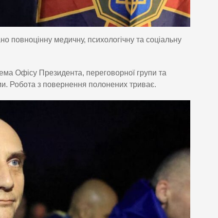
но повноцінну медичну, психологічну та соціальну
рема Офісу Президента, переговорної групи та
и. Робота з повернення полонених триває.