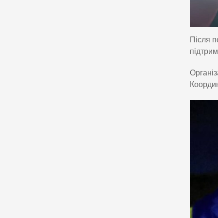
Після п
підтрим
Організ
Координ