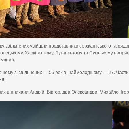
ку звільнених увійшли представники сержантського та рядов
Донецькому, Харківському, Луганському та Сумському напря
Зміїний.
шому зі звільнених — 55 років, наймолодшому — 27. Части
ня.
их вінничани Андрій, Віктор, два Олександри, Михайло, Ігор