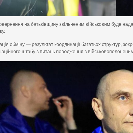
овернення на батьківщину звільненим військовим буде нада
ку.
ація обміну — результат координації багатьох структур, зок
аційного штабу з питань поводження з військовополоненим