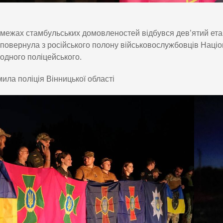
межах стамбульських домовленостей відбувся дев’ятий ета
повернула з російського полону військовослужбовців Націо
одного поліцейського.
ила поліція Вінницької області