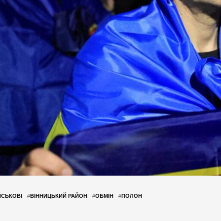
ЙСЬКОВІ
#
ВІННИЦЬКИЙ РАЙОН
#
ОБМІН
#
ПОЛОН