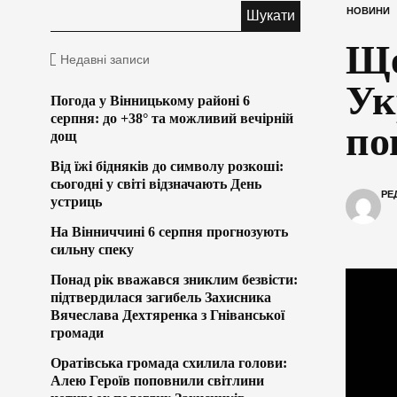
НОВИНИ
Ще
Недавні записи
Ук
Погода у Вінницькому районі 6
серпня: до +38° та можливий вечірній
по
дощ
Від їжі бідняків до символу розкоші:
сьогодні у світі відзначають День
РЕ
устриць
На Вінниччині 6 серпня прогнозують
сильну спеку
Понад рік вважався зниклим безвісти:
підтвердилася загибель Захисника
Вячеслава Дехтяренка з Гніванської
громади
Оратівська громада схилила голови:
Алею Героїв поповнили світлини