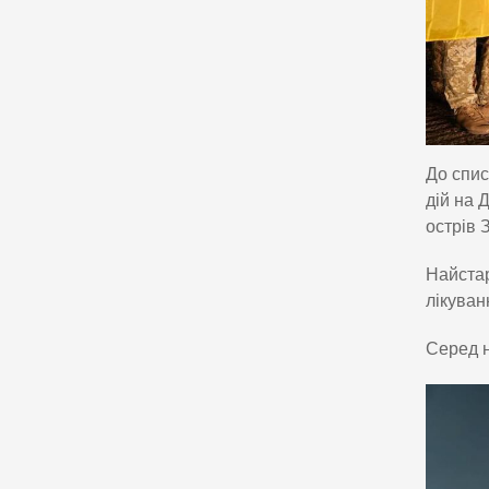
До спис
дій на 
острів 
Найстар
лікуван
Серед н