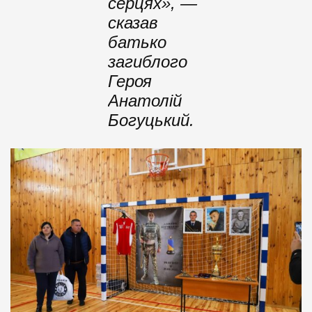
серцях», —
сказав
батько
загиблого
Героя
Анатолій
Богуцький.