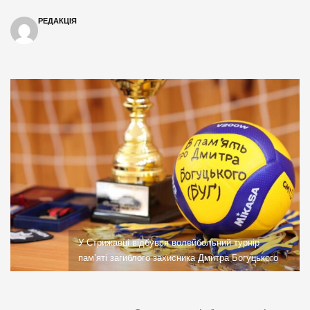
РЕДАКЦІЯ
У Стрижавці відбувся волейбольний турнір
пам’яті загиблого захисника Дмитра Богуцького