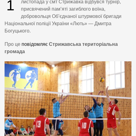
1
листопада у смт Стрижавка відбувся турнір,
присвячений пам’яті загиблого воїна,
добровольця Об’єднаної штурмової бригади
Національної поліції України «Лють» — Дмитра
Богуцького.
Про це
повідомляє
Стрижавська територіальна
громада