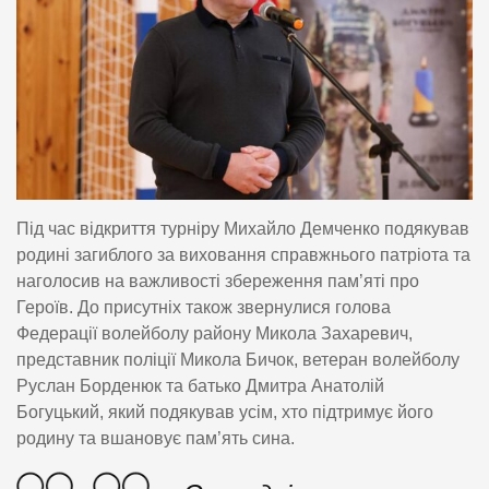
Під час відкриття турніру Михайло Демченко подякував
родині загиблого за виховання справжнього патріота та
наголосив на важливості збереження пам’яті про
Героїв. До присутніх також звернулися голова
Федерації волейболу району Микола Захаревич,
представник поліції Микола Бичок, ветеран волейболу
Руслан Борденюк та батько Дмитра Анатолій
Богуцький, який подякував усім, хто підтримує його
родину та вшановує пам’ять сина.