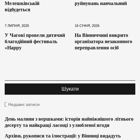
Мелешківській
руйнувань навчальний
відбудеться
7 ЛИПНЯ, 2025
16 СІЧНЯ, 2026
У Чагові провели дитячий
На Вінниччині викрито
благодійний фестиваль
організатора незаконного
«Happy
переправлення осіб
Недавні записи
День малини з вершками: історія найніжнішого літнього
десерту та найкращі ласощі з улюбленої ягоди
Архіви, рукописи та ілюстрації: у Вінниці видадуть