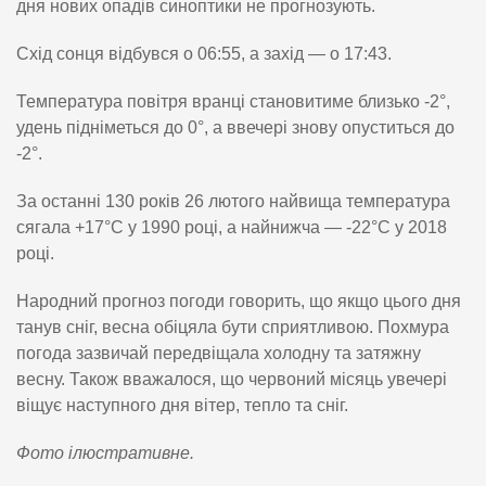
дня нових опадів синоптики не прогнозують.
Схід сонця відбувся о 06:55, а захід — о 17:43.
Температура повітря вранці становитиме близько -2°,
удень підніметься до 0°, а ввечері знову опуститься до
-2°.
За останні 130 років 26 лютого найвища температура
сягала +17°C у 1990 році, а найнижча — -22°C у 2018
році.
Народний прогноз погоди говорить, що якщо цього дня
танув сніг, весна обіцяла бути сприятливою. Похмура
погода зазвичай передвіщала холодну та затяжну
весну. Також вважалося, що червоний місяць увечері
віщує наступного дня вітер, тепло та сніг.
Фото ілюстративне.