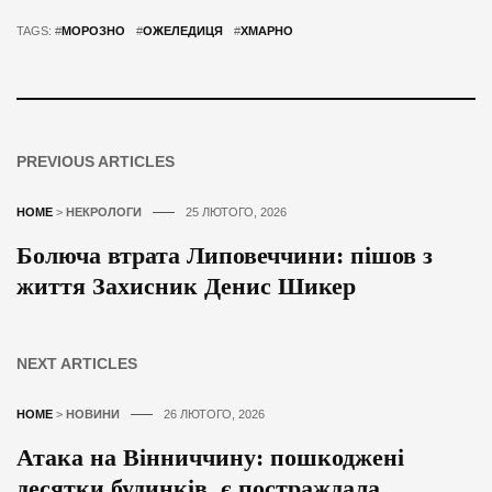
TAGS: #
МОРОЗНО
#
ОЖЕЛЕДИЦЯ
#
ХМАРНО
PREVIOUS ARTICLES
HOME
>
НЕКРОЛОГИ
25 ЛЮТОГО, 2026
Болюча втрата Липовеччини: пішов з
життя Захисник Денис Шикер
NEXT ARTICLES
HOME
>
НОВИНИ
26 ЛЮТОГО, 2026
Атака на Вінниччину: пошкоджені
десятки будинків, є постраждала