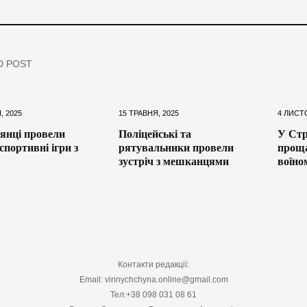
D POST
, 2025
15 ТРАВНЯ, 2025
4 ЛИСТ
янці провели
Поліцейські та
У Стр
спортивні ігри з
рятувальники провели
проща
зустріч з мешканцями
воїно
Контакти редакції:
Email: vinnychchyna.online@gmail.com
Тел:+38 098 031 08 61