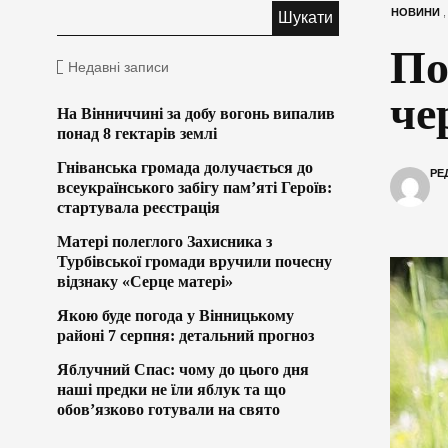
НОВИНИ
По
Недавні записи
че
На Вінниччині за добу вогонь випалив
понад 8 гектарів землі
Гніванська громада долучається до
РЕ
всеукраїнського забігу пам’яті Героїв:
стартувала реєстрація
Матері полеглого Захисника з
Турбівської громади вручили почесну
відзнаку «Серце матері»
Якою буде погода у Вінницькому
районі 7 серпня: детальний прогноз
Яблучний Спас: чому до цього дня
наші предки не їли яблук та що
обов’язково готували на свято