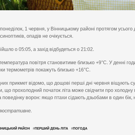
понеділок, 1 червня, у Вінницькому районі протягом усьог
синоптиків, опадів не очікується.
ійшло о 05:05, а захід відбудеться о 21:02.
температура повітря становитиме близько +9°C. У денні годи
ки термометрів покажуть близько +16°C.
них прикмет відомо, що дощові перші дні червня віщують сух
, що прохолодний початок літа може свідчити про холодну 
а поведінку ворон: якщо птахи сідають дзьобами в один бік,
люстративне.
ННИЦЬКИЙ РАЙОН
#
ПЕРШИЙ ДЕНЬ ЛІТА
#
ПОГОДА