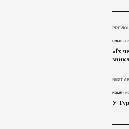
PREVIO
HOME
>
Н
«Їх ч
зникл
NEXT A
HOME
>
Н
У Тур