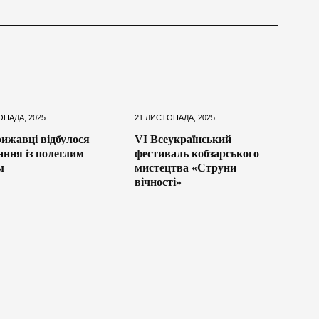
ОПАДА, 2025
21 ЛИСТОПАДА, 2025
ижавці відбулося
VІ Всеукраїнський
ння із полеглим
фестиваль кобзарського
м
мистецтва «Струни
вічності»