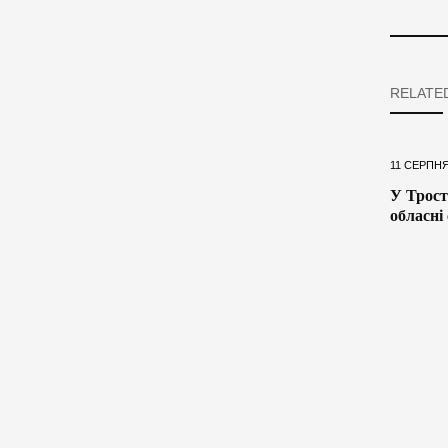
RELATE
11 СЕРПНЯ
У Трост
обласні 