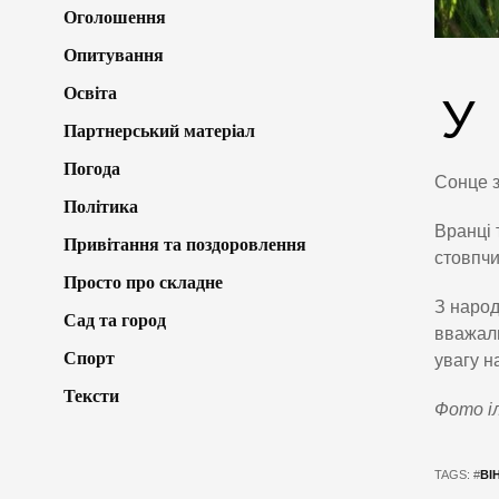
Оголошення
Опитування
Освіта
У
Партнерський матеріал
Погода
Сонце з
Політика
Вранці 
Привітання та поздоровлення
стовпчи
Просто про складне
З народ
Сад та город
вважали
Спорт
увагу н
Тексти
Фото і
TAGS: #
ВІ