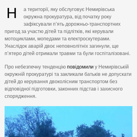
Н
а території, яку обслуговує Немирівська
окружна прокуратура, від початку року
зафіксували п’ять дорожньо-транспортних
пригод за участю дітей та підлітків, які керували
мотоциклами, мопедами та електроскутерами.
Унаслідок аварій двоє неповнолітніх загинули, ще
п’ятеро дітей отримали травми та були госпіталізовані.
Про небезпечну тенденцію
повідомили
у Немирівській
окружній прокуратурі та закликали батьків не допускати
дітей до керування двоколісним транспортом без
відповідної підготовки, законних підстав і захисного
спорядження.