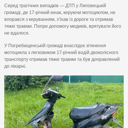
Серед трагічних випадків — ДТП у Липовецькій
громаді, де 17-річний юнак, керуючи мотоциклом, не
впорався з керуванням, з’їхав із дороги та отримав
тяжкі травми. Попри допомогу медиків, врятувати його
не вдалося.
У Погребищенській громаді внаслідок зіткнення
мотоцикла з легковиком 17-річний водій двоколісного
транспорту отримав тяжкі травми та був доправлений
до лікарні.