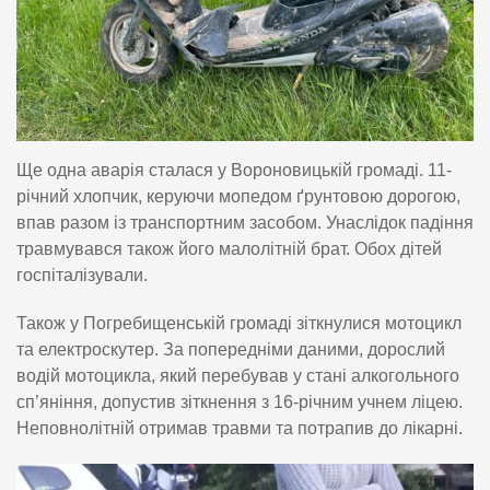
Ще одна аварія сталася у Вороновицькій громаді. 11-
річний хлопчик, керуючи мопедом ґрунтовою дорогою,
впав разом із транспортним засобом. Унаслідок падіння
травмувався також його малолітній брат. Обох дітей
госпіталізували.
Також у Погребищенській громаді зіткнулися мотоцикл
та електроскутер. За попередніми даними, дорослий
водій мотоцикла, який перебував у стані алкогольного
сп’яніння, допустив зіткнення з 16-річним учнем ліцею.
Неповнолітній отримав травми та потрапив до лікарні.