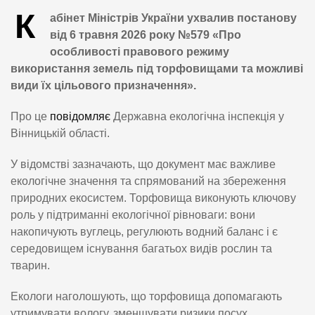
К
абінет Міністрів України ухвалив постанову
від 6 травня 2026 року №579 «Про
особливості правового режиму
використання земель під торфовищами та можливі
види їх цільового призначення».
Про це
повідомляє
Державна екологічна інспекція у
Вінницькій області.
У відомстві зазначають, що документ має важливе
екологічне значення та спрямований на збереження
природних екосистем. Торфовища виконують ключову
роль у підтриманні екологічної рівноваги: вони
накопичують вуглець, регулюють водний баланс і є
середовищем існування багатьох видів рослин та
тварин.
Екологи наголошують, що торфовища допомагають
утримувати вологу, зменшувати ризики посух,