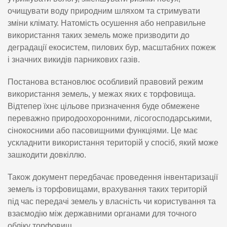
очищувати воду природним шляхом та стримувати
зміни клімату. Натомість осушення або неправильне
використання таких земель може призводити до
деградації екосистем, пилових бур, масштабних пожеж
і значних викидів парникових газів.
Постанова встановлює особливий правовий режим
використання земель, у межах яких є торфовища.
Відтепер їхнє цільове призначення буде обмежене
переважно природоохоронними, лісогосподарськими,
сінокосними або пасовищними функціями. Це має
ускладнити використання територій у спосіб, який може
зашкодити довкіллю.
Також документ передбачає проведення інвентаризації
земель із торфовищами, врахування таких територій
під час передачі земель у власність чи користування та
взаємодію між державними органами для точного
обліку торфовищ.