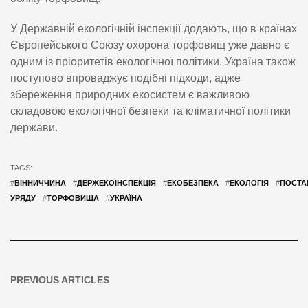
У Державній екологічній інспекції додають, що в країнах
Європейського Союзу охорона торфовищ уже давно є
одним із пріоритетів екологічної політики. Україна також
поступово впроваджує подібні підходи, адже
збереження природних екосистем є важливою
складовою екологічної безпеки та кліматичної політики
держави.
TAGS:
#
ВІННИЧЧИНА
#
ДЕРЖЕКОІНСПЕКЦІЯ
#
ЕКОБЕЗПЕКА
#
ЕКОЛОГІЯ
#
ПОСТА
УРЯДУ
#
ТОРФОВИЩА
#
УКРАЇНА
PREVIOUS ARTICLES