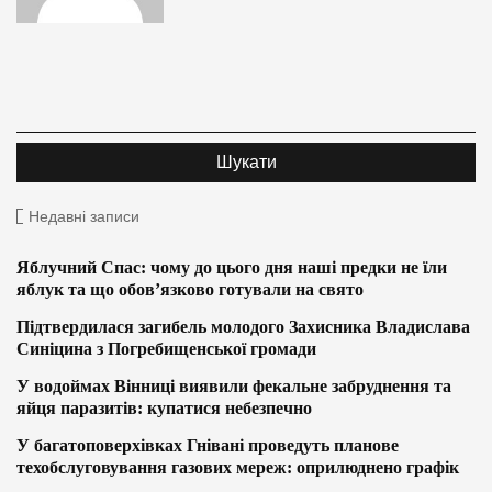
Недавні записи
Яблучний Спас: чому до цього дня наші предки не їли
яблук та що обов’язково готували на свято
Підтвердилася загибель молодого Захисника Владислава
Синіцина з Погребищенської громади
У водоймах Вінниці виявили фекальне забруднення та
яйця паразитів: купатися небезпечно
У багатоповерхівках Гнівані проведуть планове
техобслуговування газових мереж: оприлюднено графік