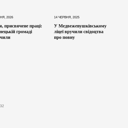
НЯ, 2026
14 ЧЕРВНЯ, 2025
, присвячене праці:
У Медвежевушківському
інецькій громаді
ліцеї вручили свідоцтва
ачили
про повну
632