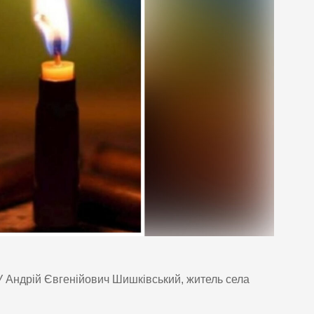
У Андрій Євгенійович Шишківський, житель села