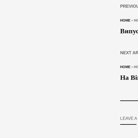
PREVIO
HOME
>
Н
Випус
NEXT A
HOME
>
Н
На Ві
LEAVE A