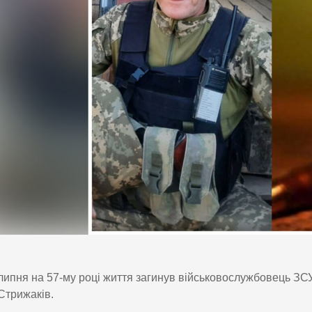
липня на 57-му році життя загинув військовослужбовець ЗС
Стрижаків.