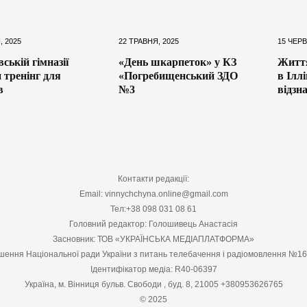
, 2025
22 ТРАВНЯ, 2025
15 ЧЕРВ
ській гімназії
«День шкарпеток» у КЗ
Життя
 тренінг для
«Погребищенський ЗДО
в Ілл
в
№3
відзн
Контакти редакції:
Email: vinnychchyna.online@gmail.com
Тел:+38 098 031 08 61
Головний редактор: Голошивець Анастасія
Засновник: ТОВ «УКРАЇНСЬКА МЕДІАПЛАТФОРМА»
шення Національної ради України з питань телебачення і радіомовлення №1
Ідентифікатор медіа: R40-06397
Україна, м. Вінниця бульв. Свободи , буд. 8, 21005 +380953626765
© 2025