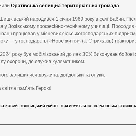
мили
Оратівська селищна територіальна громада
Шишківський народився 1 січня 1969 року в селі Бабин. Післ
я у Зозівському професійно-технічному училищі. Проходив с
ізації працював у місцевих сільськогосподарських підприємс
року — у господарстві «Нове життя» (с. Стрижаків) трактори
 2024 року був мобілізований до лав ЗСУ. Виконував бойові
ілу охорони, де служив кулеметником.
лого залишилися дружина, дві доньки та онуки.
а світла пам’ять Герою!
ЙСЬКОВИЙ
#
ВІННИЦЬКИЙ РАЙОН
#
ЗАГИНУВ В БОЮ
#
ОРАТІВСЬКА СЕЛИЩНА