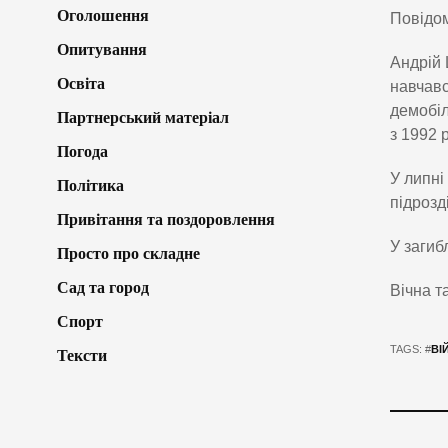
Оголошення
Повідо
Опитування
Андрій 
Освіта
навчавс
демобіл
Партнерський матеріал
з 1992 
Погода
У липні
Політика
підрозд
Привітання та поздоровлення
У загиб
Просто про складне
Сад та город
Вічна т
Спорт
TAGS: #
ВІ
Тексти