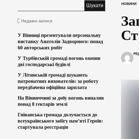
НОВИНИ
За
Недавні записи
Ст
У Вінниці презентували персональну
виставку Анатолія Задворного: понад
60 авторських робіт
РЕ
У Турбівській громаді вогонь охопив
дві господарські будівлі
У Літинській громаді шукають
патронатних вихователів: за роботу
передбачена офіційна зарплата
На Вінниччині за добу вогонь випалив
понад 8 гектарів землі
Гніванська громада долучається до
всеукраїнського забігу пам’яті Героїв:
стартувала реєстрація