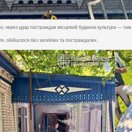
го, через удар постраждав місцевий будинок культури — там
я, обійшлося без загиблих та постраждалих.