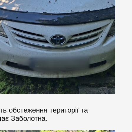
ть обстеження території та
чає Заболотна.