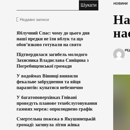
НОВИНИ
На
Недавні записи
на
Яблучний Спас: чому до цього дня
наші предки не їли яблук та що
обов’язково готували на свято
РЕ
Підтвердилася загибель молодого
Захисника Владислава Синіцина з
Погребищенської громади
У водоймах Вінниці виявили
фекальне забруднення та яйця
паразитів: купатися небезпечно
У багатоповерхівках Гнівані
проведуть планове техобслуговування
газових мереж: оприлюднено графік
Смертельна пожежа в Якушинецькій
громаді: загинула літня жінка