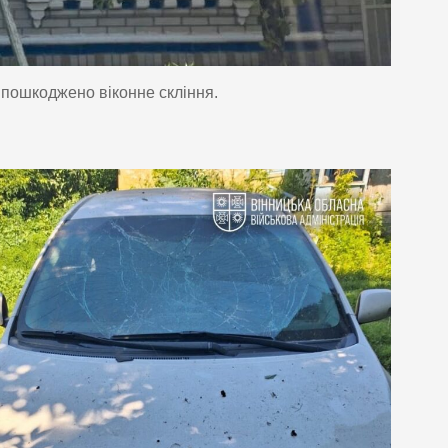
 пошкоджено віконне скління.