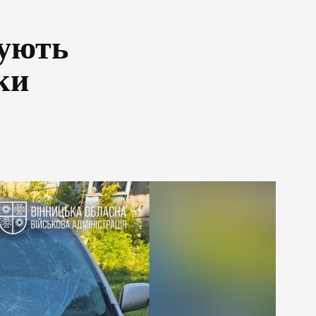
вують
ки