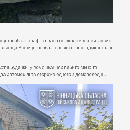
нницької області зафіксовано пошкодження житлових
льниця Вінницької обласної військової адміністрації
тні будинки: у помешканнях вибито вікна та
а автомобілі та огорожа одного з домоволодінь.