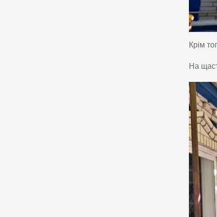
Крім то
На щаст