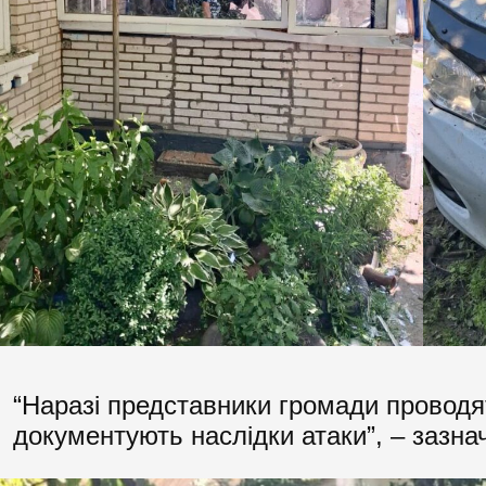
“Наразі представники громади проводя
документують наслідки атаки”, – зазна