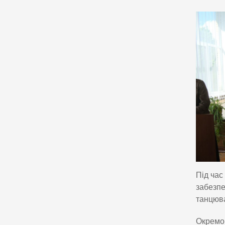
Під час
забезпе
танцюва
Окремою