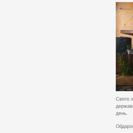
Свято з
держави
день.
Обдаров