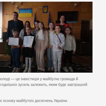
молоді — це інвестиція у майбутнє громади й
огоднішніх зусиль залежить, яким буде завтрашній
є основу майбутніх досягнень України.