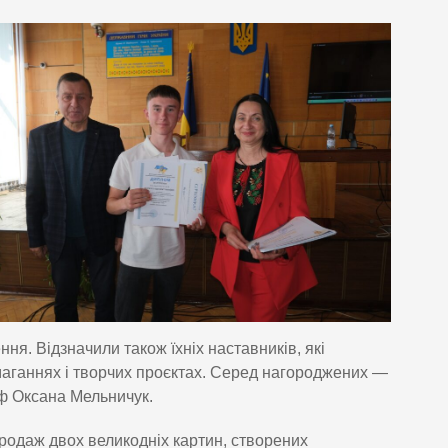
ня. Відзначили також їхніх наставників, які
змаганнях і творчих проєктах. Серед нагороджених —
ф Оксана Мельничук.
родаж двох великодніх картин, створених