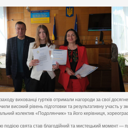
 заходу вихованці гуртків отримали нагороди за свої досягнен
чили високий рівень підготовки та результативну участь у 
льний колектив «Подолянчик» та його керівниця, хореогра
 подією свята став благодійний та мистецький момент — п