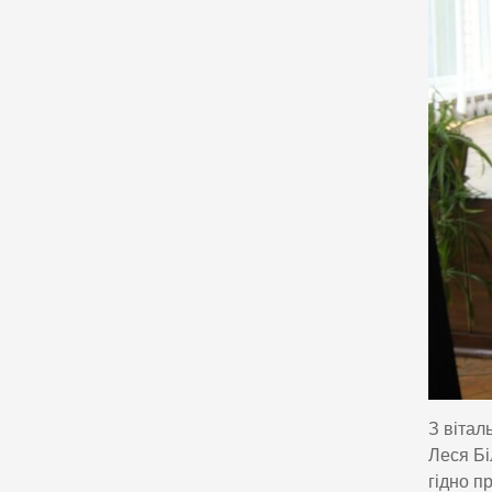
З вітал
Леся Бі
гідно п