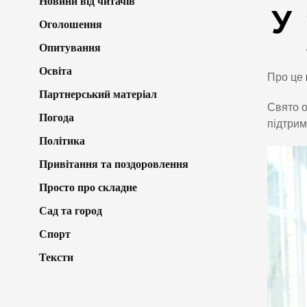
Новини від читачів
У
Оголошення
Опитування
Освіта
Про це
Партнерський матеріал
Свято о
Погода
підтрим
Політика
Привітання та поздоровлення
Просто про складне
Сад та город
Спорт
Тексти