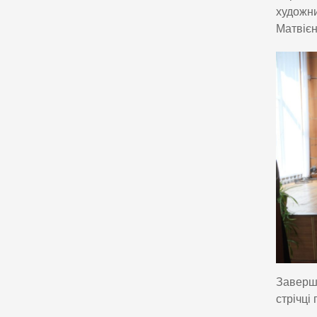
художни
Матвієн
Заверша
стрічці