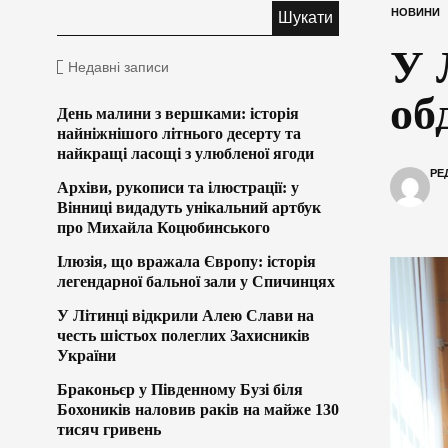
НОВИНИ
У 
Недавні записи
об
День малини з вершками: історія
найніжнішого літнього десерту та
найкращі ласощі з улюбленої ягоди
РЕ
Архіви, рукописи та ілюстрації: у
Вінниці видадуть унікальний артбук
про Михайла Коцюбинського
Ілюзія, що вражала Європу: історія
легендарної бальної зали у Спичинцях
У Літинці відкрили Алею Слави на
честь шістьох полеглих Захисників
України
Браконьєр у Південному Бузі біля
Бохоників наловив раків на майже 130
тисяч гривень