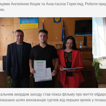
цями Ангеліною Коцяк та Анастасією Горегляд. Роботи пр
ко.
льним акордом заходу став показ фільму про життя обдаро
 показано шлях вихованців гуртків від перших кроків у позаш