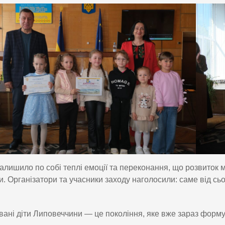
алишило по собі теплі емоції та переконання, що розвиток 
. Організатори та учасники заходу наголосили: саме від сь
ані діти Липовеччини — це покоління, яке вже зараз форму