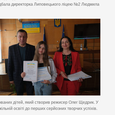
идбала директорка Липовецького ліцею №2 Людмила
ваних дітей, який створив режисер Олег Щедрик. У
кільній освіті до перших серйозних творчих успіхів.