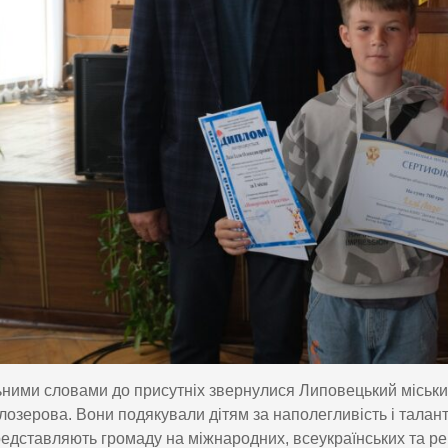
ьними словами до присутніх звернулися Липовецький міський
лозерова. Вони подякували дітям за наполегливість і талант,
редставляють громаду на міжнародних, всеукраїнських та ре