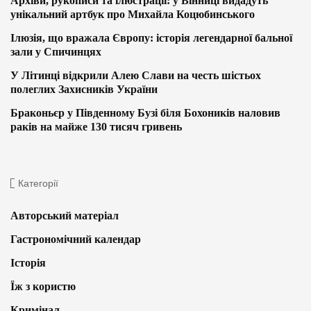
Архіви, рукописи та ілюстрації: у Вінниці видадуть
унікальний артбук про Михайла Коцюбинського
Ілюзія, що вражала Європу: історія легендарної бальної
зали у Спичинцях
У Літинці відкрили Алею Слави на честь шістьох
полеглих Захисників України
Браконьєр у Південному Бузі біля Бохоників наловив
раків на майже 130 тисяч гривень
Категорії
Авторський матеріал
Гастрономічний календар
Історія
Їж з користю
Кримінал