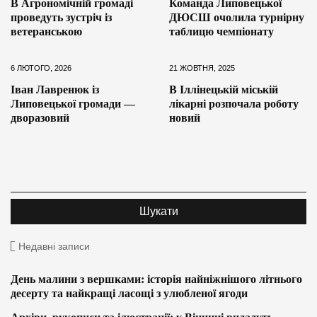
В Агрономічній громаді
Команда Липовецької
проведуть зустріч із
ДЮСШ очолила турнірну
ветеранською
таблицю чемпіонату
6 ЛЮТОГО, 2026
21 ЖОВТНЯ, 2025
Іван Лавренюк із
В Іллінецькій міській
Липовецької громади —
лікарні розпочала роботу
дворазовий
новий
Недавні записи
День малини з вершками: історія найніжнішого літнього
десерту та найкращі ласощі з улюбленої ягоди