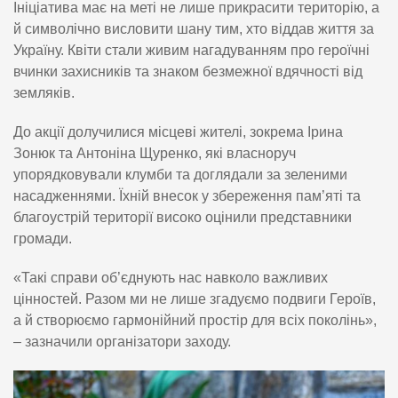
Ініціатива має на меті не лише прикрасити територію, а
й символічно висловити шану тим, хто віддав життя за
Україну. Квіти стали живим нагадуванням про героїчні
вчинки захисників та знаком безмежної вдячності від
земляків.
До акції долучилися місцеві жителі, зокрема Ірина
Зонюк та Антоніна Щуренко, які власноруч
упорядковували клумби та доглядали за зеленими
насадженнями. Їхній внесок у збереження пам’яті та
благоустрій території високо оцінили представники
громади.
«Такі справи об’єднують нас навколо важливих
цінностей. Разом ми не лише згадуємо подвиги Героїв,
а й створюємо гармонійний простір для всіх поколінь»,
– зазначили організатори заходу.