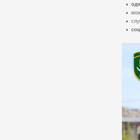
одн
мож
сл
соц