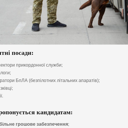
тні посади:
пектори прикордонної служби;
ологи;
ратори БпЛА (безпілотних літальних апаратів);
зківці;
ї.
опонується кандидатам:
більне грошове забезпечення
;