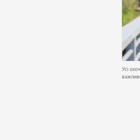
Усі охо
важливе