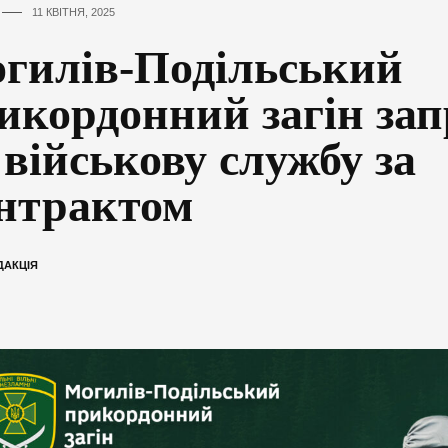
11 КВІТНЯ, 2025
гилів-Подільський
икордонний загін за
 військову службу за
нтрактом
ДАКЦІЯ