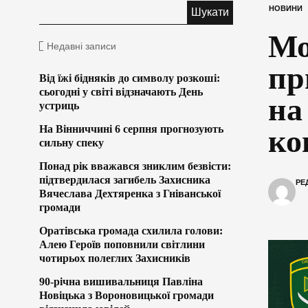
НОВИНИ
Мо
Недавні записи
пр
Від їжі бідняків до символу розкоші:
сьогодні у світі відзначають День
на
устриць
На Вінниччині 6 серпня прогнозують
ко
сильну спеку
Понад рік вважався зниклим безвісти:
підтвердилася загибель Захисника
РЕ
Вячеслава Дехтяренка з Гніванської
громади
Оратівська громада схилила голови:
Алею Героїв поповнили світлини
чотирьох полеглих Захисників
90-річна вишивальниця Павліна
Новіцька з Вороновицької громади