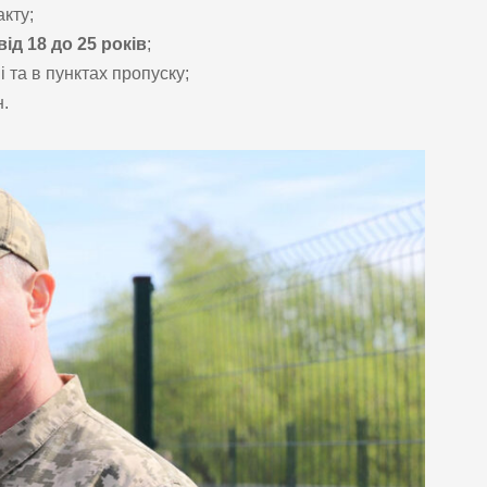
кту;
від 18 до 25 років
;
 та в пунктах пропуску;
.