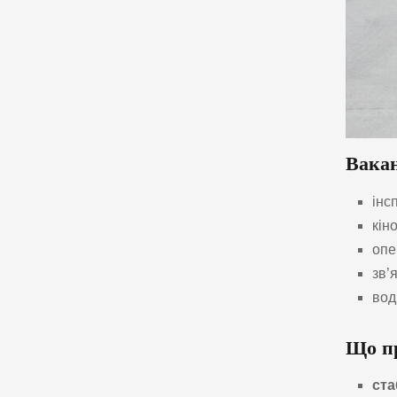
Вакан
інс
кін
опе
зв’я
воді
Що пр
ста