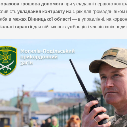
оразова грошова допомога
при укладанні першого контра
ливість
укладання контракту на 1 рік
для громадян віком
ужба
в межах Вінницької області
— в управлінні, на кордоні
іальні гарантії
для військовослужбовців і членів їхніх родин