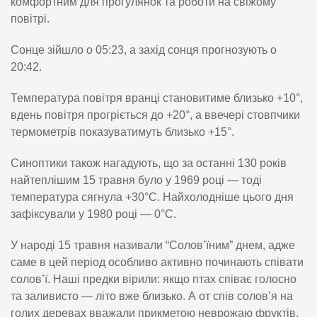
комфортним для прогулянок та роботи на свіжому
повітрі.
Сонце зійшло о 05:23, а захід сонця прогнозують о
20:42.
Температура повітря вранці становитиме близько +10°,
вдень повітря прогріється до +20°, а ввечері стовпчики
термометрів показуватимуть близько +15°.
Синоптики також нагадують, що за останні 130 років
найтеплішим 15 травня було у 1969 році — тоді
температура сягнула +30°C. Найхолодніше цього дня
зафіксували у 1980 році — 0°C.
У народі 15 травня називали “Солов’їним” днем, адже
саме в цей період особливо активно починають співати
солов’ї. Наші предки вірили: якщо птах співає голосно
та заливисто — літо вже близько. А от спів солов’я на
голих деревах вважали прикметою неврожаю фруктів.