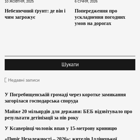
10 ЖОВТНЯ, 2025
6 СІЧНЯ, 2026
Небезпечний ґрунт: де він і
Попередження про
чим загрожує
ускладнення погодних
умов на дорогах
Недавні записи
У Погребищенській громаді через коротке замикання
загорілася господарська споруда
Майже 20 мільярдів для держави: БЕБ відзвітувало про
результати детінізації за пів року
У Ксаверівці чоловік впав у 15-метрову криницю
«Пиріг Незалежності – 2026»: жителів Іллінецької