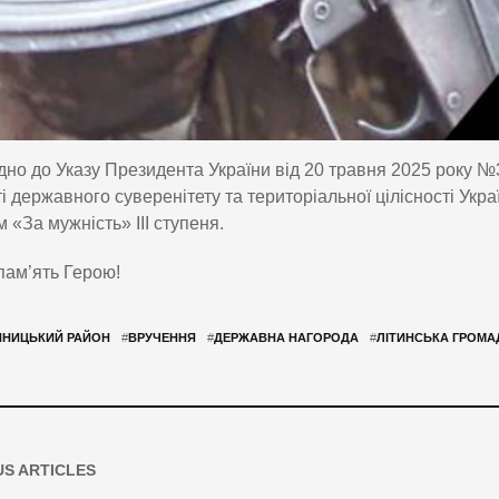
дно до Указу Президента України від 20 травня 2025 року №31
ті державного суверенітету та територіальної цілісності У
 «За мужність» III ступеня.
пам’ять Герою!
ННИЦЬКИЙ РАЙОН
#
ВРУЧЕННЯ
#
ДЕРЖАВНА НАГОРОДА
#
ЛІТИНСЬКА ГРОМА
US ARTICLES