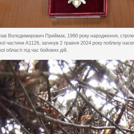
ав Володимирович Приймак, 1990 року народження, стріле
вої частини А1126, загинув 2 травня 2024 року поблизу нас
ої області під час бойових дій.