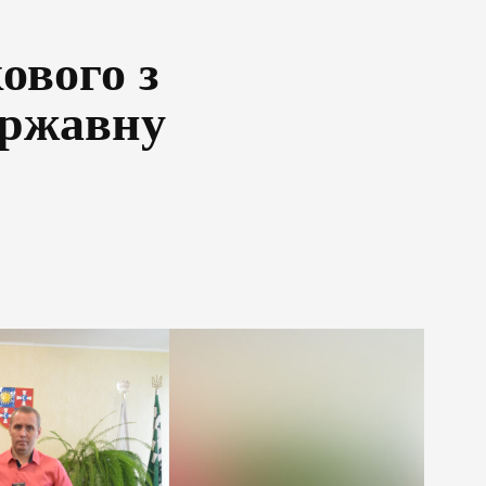
ового з
ержавну