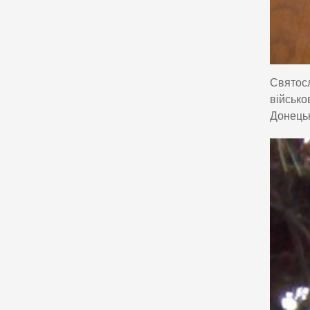
Святосл
військо
Донецьк