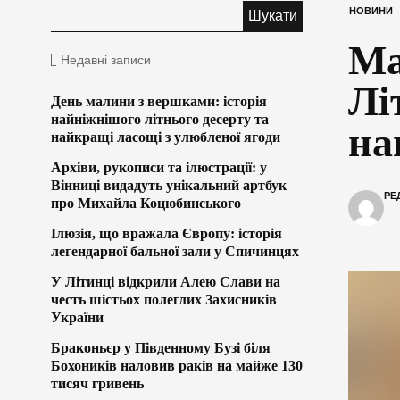
НОВИНИ
Ма
Недавні записи
Лі
День малини з вершками: історія
найніжнішого літнього десерту та
на
найкращі ласощі з улюбленої ягоди
Архіви, рукописи та ілюстрації: у
Вінниці видадуть унікальний артбук
РЕ
про Михайла Коцюбинського
Ілюзія, що вражала Європу: історія
легендарної бальної зали у Спичинцях
У Літинці відкрили Алею Слави на
честь шістьох полеглих Захисників
України
Браконьєр у Південному Бузі біля
Бохоників наловив раків на майже 130
тисяч гривень