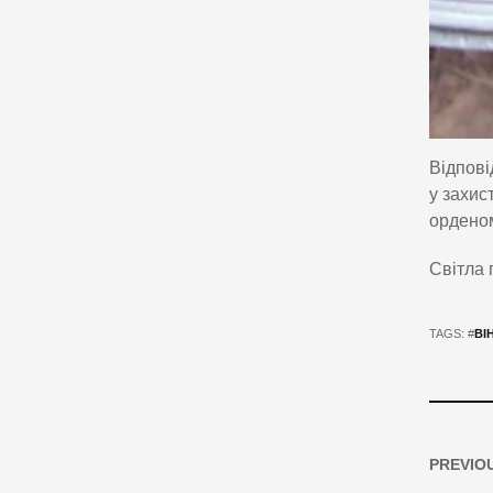
Відпові
у захис
орденом
Світла 
TAGS: #
ВІ
PREVIO