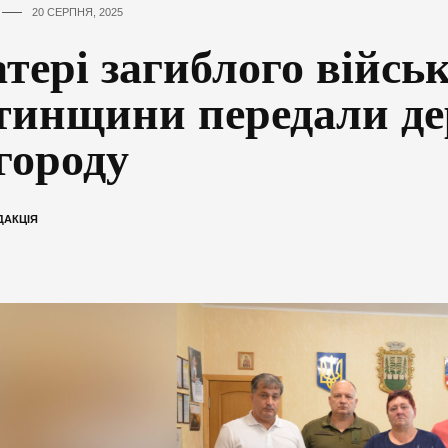
20 СЕРПНЯ, 2025
тері загиблого військ
тинщини передали д
городу
ДАКЦІЯ