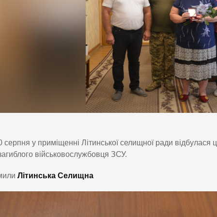
0 серпня у приміщенні Літинської селищної ради відбулася
загиблого військовослужбовця ЗСУ.
мили
Літинська Селищна